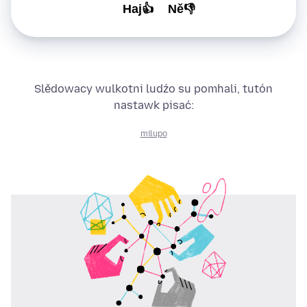
Haj👍
Ně👎
Slědowacy wulkotni ludźo su pomhali, tutón
nastawk pisać:
milupo