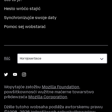
Hesło wróćo stajić
Synchronizujće swoje daty
Pomoc sej wobstarać
Rěč
Rěč
Wopytajće załožbu
Mozilla Foundation
,
powšitkownosći wužitne maćerne towarstwo
předewzaća
Mozilla Corporation
.
Dźěle tutoho wobsaha podlěža awtorskemu prawu
©1998–2026 jednotliwych sobuskutkowarjow