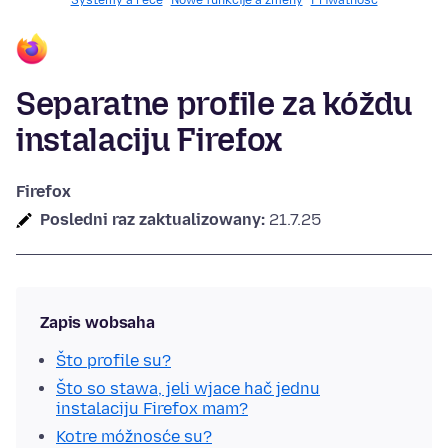
Systemy a rěče
Nowe funkcije a změny
Priwatnosć
Separatne profile za kóždu
instalaciju Firefox
Firefox
Posledni raz zaktualizowany:
21.7.25
Zapis wobsaha
Što profile su?
Što so stawa, jeli wjace hač jednu
instalaciju Firefox mam?
Kotre móžnosće su?