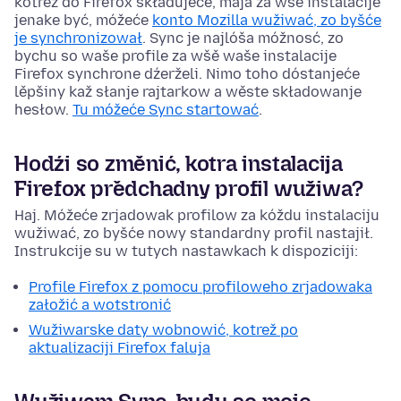
kotrež do Firefox składujeće, maja za wšě instalacije
jenake być, móžeće
konto Mozilla wužiwać, zo byšće
je synchronizował
. Sync je najlóša móžnosć, zo
bychu so waše profile za wšě waše instalacije
Firefox synchrone dźerželi. Nimo toho dóstanjeće
lěpšiny kaž słanje rajtarkow a wěste składowanje
hesłow.
Tu móžeće Sync startować
.
Hodźi so změnić, kotra instalacija
Firefox předchadny profil wužiwa?
Haj. Móžeće zrjadowak profilow za kóždu instalaciju
wužiwać, zo byšće nowy standardny profil nastajił.
Instrukcije su w tutych nastawkach k dispoziciji:
Profile Firefox z pomocu profiloweho zrjadowaka
załožić a wotstronić
Wužiwarske daty wobnowić, kotrež po
aktualizaciji Firefox faluja