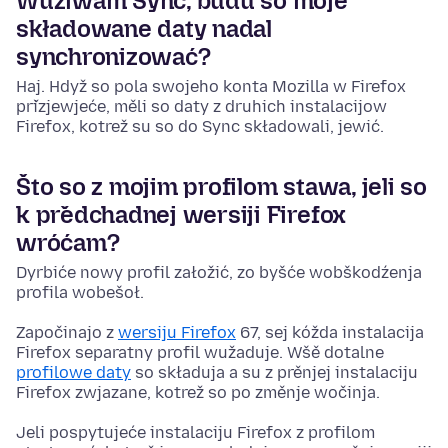
Wužiwam Sync, budu so moje
składowane daty nadal
synchronizować?
Haj. Hdyž so pola swojeho konta Mozilla w Firefox
přizjewjeće, měli so daty z druhich instalacijow
Firefox, kotrež su so do Sync składowali, jewić.
Što so z mojim profilom stawa, jeli so
k předchadnej wersiji Firefox
wróćam?
Dyrbiće nowy profil załožić, zo byšće wobškodźenja
profila wobešoł.
Započinajo z
wersiju Firefox
67, sej kóžda instalacija
Firefox separatny profil wužaduje. Wšě dotalne
profilowe daty
so składuja a su z prěnjej instalaciju
Firefox zwjazane, kotrež so po změnje wočinja.
Jeli pospytujeće instalaciju Firefox z profilom