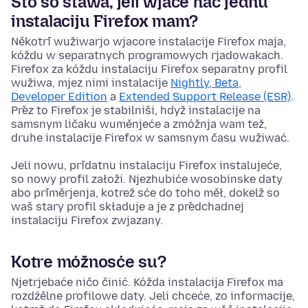
Što so stawa, jeli wjace hač jednu
instalaciju Firefox mam?
Někotři wužiwarjo wjacore instalacije Firefox maja,
kóždu w separatnych
programowych
rjadowakach.
Firefox za kóždu instalaciju Firefox separatny profil
wužiwa, mjez nimi instalacije
Nightly, Beta,
Developer Edition
a
Extended Support Release (ESR)
.
Přez to Firefox je stabilniši, hdyž instalacije na
samsnym ličaku wuměnjeće a zmóžnja wam tež,
druhe instalacije Firefox w samsnym času wužiwać.
Jeli nowu, přidatnu instalaciju Firefox instalujeće,
so nowy profil załoži. Njezhubiće wosobinske daty
abo přiměrjenja, kotrež sće do toho měł, dokelž so
waš stary profil składuje a je z předchadnej
instalaciju Firefox zwjazany.
Kotre móžnosće su?
Njetrjebaće ničo činić. Kóžda instalacija Firefox ma
rozdźělne profilowe daty. Jeli chceće, zo informacije,