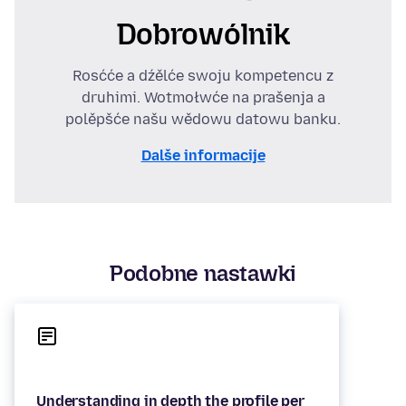
Dobrowólnik
Rosćće a dźělće swoju kompetencu z
druhimi. Wotmołwće na prašenja a
polěpšće našu wědowu datowu banku.
Dalše informacije
Podobne nastawki
Understanding in depth the profile per