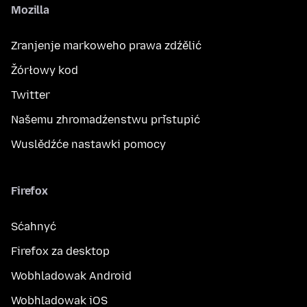
Mozilla
Zranjenje markoweho prawa zdźělić
Žórłowy kod
Twitter
Našemu zhromadźenstwu přistupić
Wuslědźće nastawki pomocy
Firefox
Sćahnyć
Firefox za desktop
Wobhladowak Android
Wobhladowak iOS