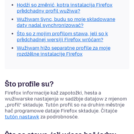
Hodźi so změnić, kotra instalacija Firefox
předchadny profil wužiwa?
Wužiwam Sync, budu so moje składowane
daty nadal synchronizować?
Što so z mojim profilom stawa, jeli so k
předchadnej wersiji Firefox wróćam?
Wužiwam hižo separatne profile za moje
rozdźělne instalacije Firefox
Što profile su?
Firefox informacije kaž zapołožki, hesła a
wužiwarske nastajenja w sadźbje datajow z mjenom
„profil“ składuje. Tutón profil so na druhim městnje
hač
programowe dataje
Firefox składuje. Čitajće
tutón nastawk
za podrobnosće.