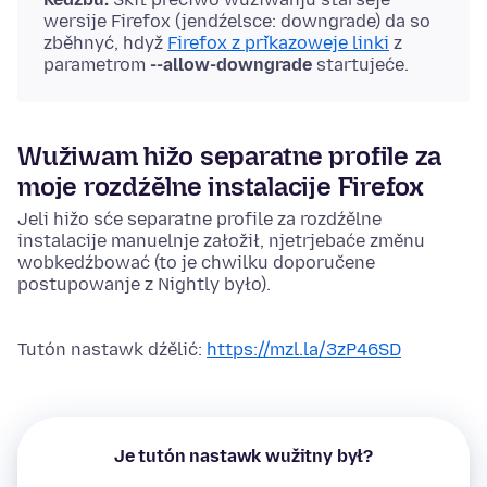
wersije Firefox (jendźelsce: downgrade) da so
zběhnyć, hdyž
Firefox z přikazoweje linki
z
parametrom
--allow-downgrade
startujeće.
Wužiwam hižo separatne profile za
moje rozdźělne instalacije Firefox
Jeli hižo sće separatne profile za rozdźělne
instalacije manuelnje załožił, njetrjebaće změnu
wobkedźbować (to je chwilku doporučene
postupowanje z Nightly było).
Tutón nastawk dźělić:
https://mzl.la/3zP46SD
Je tutón nastawk wužitny był?