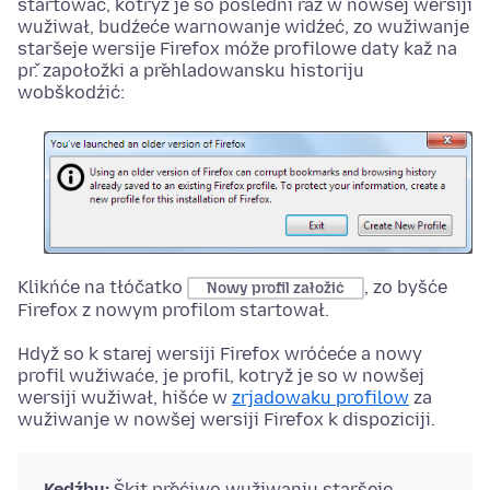
startować, kotryž je so posledni raz w nowšej wersiji
wužiwał, budźeće warnowanje widźeć, zo wužiwanje
staršeje wersije Firefox móže profilowe daty kaž na
př. zapołožki a přehladowansku historiju
wobškodźić:
Klikńće na tłóčatko
, zo byšće
Nowy profil załožić
Firefox z nowym profilom startował.
Hdyž so k starej wersiji Firefox wróćeće a nowy
profil wužiwaće, je profil, kotryž je so w nowšej
wersiji wužiwał, hišće w
zrjadowaku profilow
za
wužiwanje w nowšej wersiji Firefox k dispoziciji.
Kedźbu:
Škit přećiwo wužiwanju staršeje