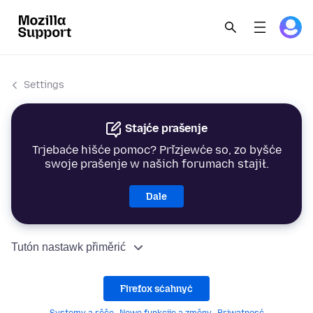
Settings
Stajće prašenje
Trjebaće hišće pomoc? Přizjewće so, zo byšće
swoje prašenje w našich forumach stajił.
Dale
Tutón nastawk přiměrić
Firefox sćahnyć