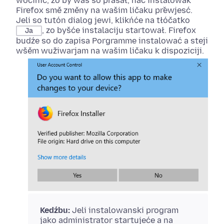
wočinić, zo by was so prašał, hač instalowak
Firefox smě změny na wašim ličaku přewjesć.
Jeli so tutón dialog jewi, klikńće na tłóčatko
, zo byšće instalaciju startował. Firefox
Ja
budźe so do zapisa Porgramme instalować a steji
wšěm wužiwarjam na wašim ličaku k dispoziciji.
Kedźbu:
Jeli instalowanski program
jako administrator startujeće a na