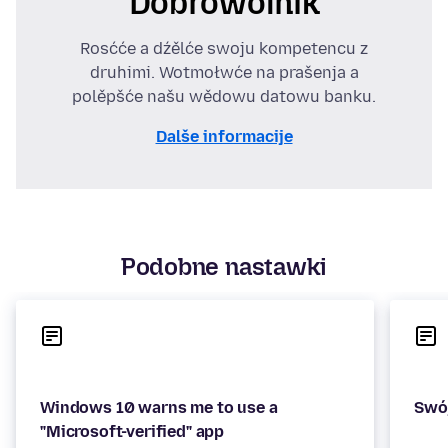
Dobrowólnik
Rosćće a dźělće swoju kompetencu z
druhimi. Wotmołwće na prašenja a
polěpšće našu wědowu datowu banku.
Dalše informacije
Podobne nastawki
Windows 10 warns me to use a