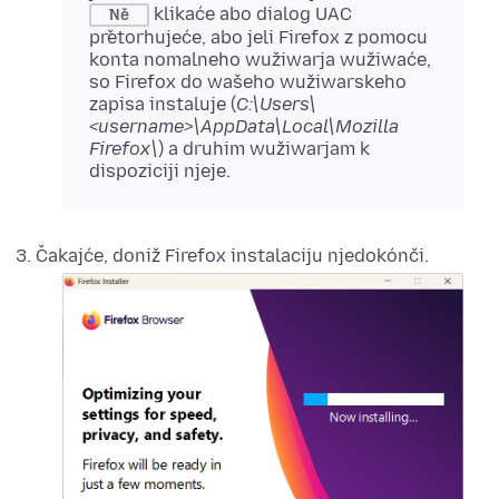
klikaće abo dialog UAC
Ně
přetorhujeće, abo jeli Firefox z pomocu
konta nomalneho wužiwarja wužiwaće,
so Firefox do wašeho wužiwarskeho
zapisa instaluje (
C:\Users\
<username>\AppData\Local\Mozilla
Firefox\
) a druhim wužiwarjam k
dispoziciji njeje.
Čakajće, doniž Firefox instalaciju njedokónči.