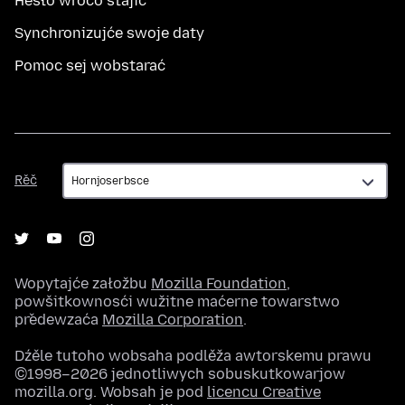
Hesło wróćo stajić
Synchronizujće swoje daty
Pomoc sej wobstarać
Rěč
Rěč
Wopytajće załožbu
Mozilla Foundation
,
powšitkownosći wužitne maćerne towarstwo
předewzaća
Mozilla Corporation
.
Dźěle tutoho wobsaha podlěža awtorskemu prawu
©1998–2026 jednotliwych sobuskutkowarjow
mozilla.org. Wobsah je pod
licencu Creative