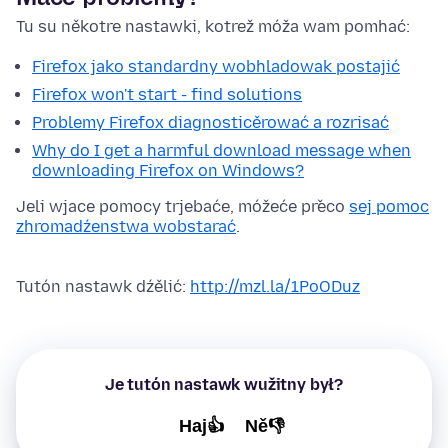
Tu su někotre nastawki, kotrež móža wam pomhać:
Firefox jako standardny wobhladowak postajić
Firefox won't start - find solutions
Problemy Firefox diagnosticěrować a rozrisać
Why do I get a harmful download message when
downloading Firefox on Windows?
Jeli wjace pomocy trjebaće, móžeće přeco
sej pomoc
zhromadźenstwa wobstarać
.
Tutón nastawk dźělić:
http://mzl.la/1PoODuz
Je tutón nastawk wužitny był?
Haj👍
Ně👎