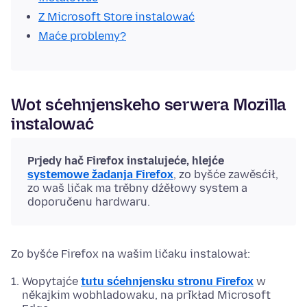
Z Microsoft Store instalować
Maće problemy?
Wot sćehnjenskeho serwera Mozilla
instalować
Prjedy hač Firefox instalujeće, hlejće
systemowe žadanja Firefox
, zo byšće zawěsćił,
zo waš ličak ma trěbny dźěłowy system a
doporučenu hardwaru.
Zo byšće Firefox na wašim ličaku instalował:
Wopytajće
tutu sćehnjensku stronu Firefox
w
někajkim wobhladowaku, na přikład Microsoft