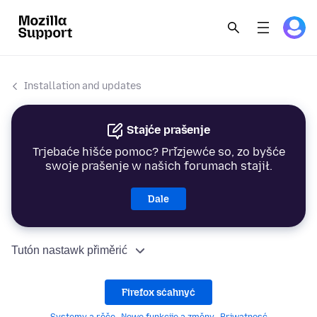
Installation and updates
Stajće prašenje
Trjebaće hišće pomoc? Přizjewće so, zo byšće
swoje prašenje w našich forumach stajił.
Dale
Tutón nastawk přiměrić
Firefox sćahnyć