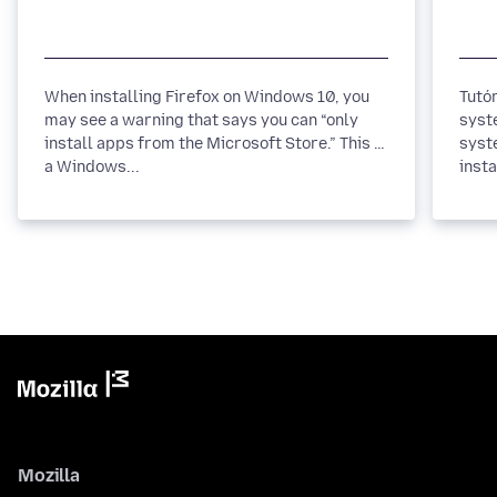
When installing Firefox on Windows 10, you
Tutó
may see a warning that says you can “only
syst
install apps from the Microsoft Store.” This is
syst
a Windows...
insta
Mozilla