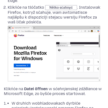
Edge.
Klikńće na tłóčatko
. Instalowak
Nětko sćahnyć
Firefox, kotryž sćahuje, wam awtomatisce
najlěpšu k dispoziciji stejacu wersiju Firefox za
waš ličak póskića.
Klikńće na
Datei öffnen
w
sćehnjenskej
zdźělence w
Microsoft Edge, zo byšće proces startował.
W druhich wobhladowakach dyrbiće