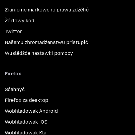
Zranjenje markoweho prawa zdźělić
Žórłowy kod
Twitter
Našemu zhromadźenstwu přistupić
Wuslědźće nastawki pomocy
Firefox
Sćahnyć
Firefox za desktop
Wobhladowak Android
Wobhladowak iOS
Wobhladowak Klar