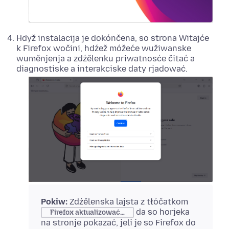
Hdyž instalacija je dokónčena, so strona Witajće
k Firefox wočini, hdźež móžeće wužiwanske
wuměnjenja a zdźělenku priwatnosće čitać a
diagnostiske a interakciske daty rjadować.
Pokiw:
Zdźělenska lajsta z tłóčatkom
da so horjeka
Firefox aktualizować…
na stronje pokazać, jeli je so Firefox do