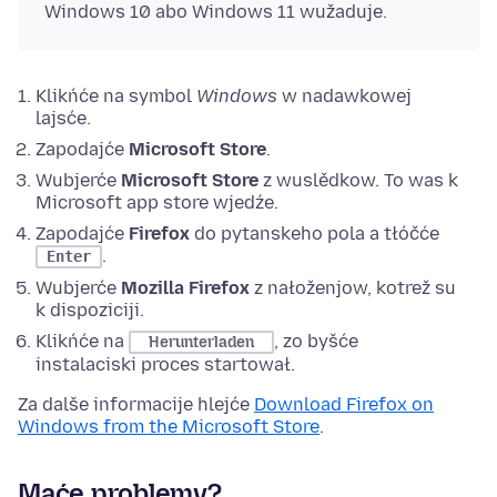
Windows 10 abo Windows 11 wužaduje.
Klikńće na symbol
Windows
w nadawkowej
lajsće.
Zapodajće
Microsoft Store
.
Wubjerće
Microsoft Store
z wuslědkow. To was k
Microsoft app store wjedźe.
Zapodajće
Firefox
do pytanskeho pola a tłóčće
.
Enter
Wubjerće
Mozilla Firefox
z nałoženjow, kotrež su
k dispoziciji.
Klikńće na
, zo byšće
Herunterladen
instalaciski proces startował.
Za dalše informacije hlejće
Download Firefox on
Windows from the Microsoft Store
.
Maće problemy?