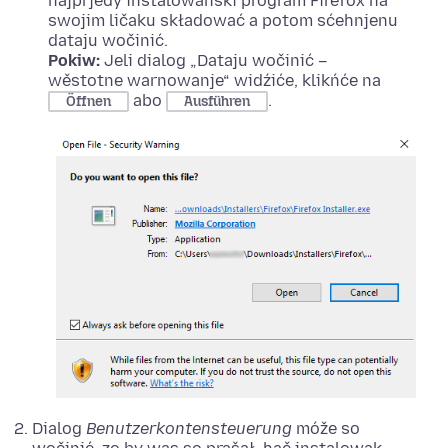
najprjedy instalowanski program Firefox na
swojim ličaku składować a potom sćehnjenu
dataju wočinić.
Pokiw:
Jeli dialog „Dataju wočinić –
wěstotne warnowanje“ widźiće, klikńće na
abo
.
Öffnen
Ausführen
Dialog
Benutzerkontensteuerung
móže so