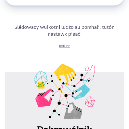
Slědowacy wulkotni ludźo su pomhali, tutón
nastawk pisać:
milupo