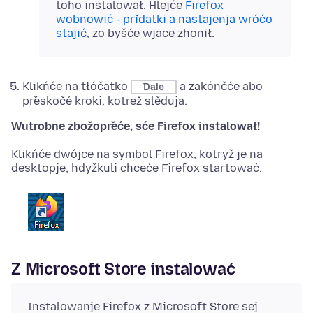
toho instalował. Hlejće
Firefox
wobnowić - přidatki a nastajenja wróćo
stajić
, zo byšće wjace zhonił.
Klikńće na tłóčatko
a zakónčće abo
Dale
přeskočé kroki, kotrež slěduja.
Wutrobne zbožopřeće, sće Firefox instalował!
Klikńće dwójce na symbol Firefox, kotryž je na
desktopje, hdyžkuli chceće Firefox startować.
Z Microsoft Store instalować
Instalowanje Firefox z Microsoft Store sej