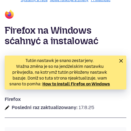
Systemy a rěče
Nowe funkcije a změny
Priwatnosć
Firefox na Windows
sćahnyć a instalować
Tutón nastawk je snano zestarjeny.
Wažna změna je so na jendźelskim nastawku
přewjedła, na kotrymž tutón přełoženy nastawk
bazuje. Doniž so tuta strona njeaktualizuje, wam
snano to pomha:
How to install Firefox on Windows
Firefox
Posledni raz zaktualizowany:
17.8.25