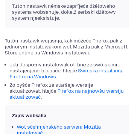
Tutón nastawk němske zapřijeća dźěłoweho
systema wobsahuje, dokelž serbski dźěłowy
system njeeksistuje.
Tutón nastawk wujasnja, kak móžeće Firefox pak z
jednorym instalowakom wot Mozilla pak z Microsoft
Store online na Windows instalować.
Jeli dospołny instalowak offline ze swójskimi
nastajenjemi trjebaće, hlejće
Swójska instalacija
Firefox na Windows
.
Zo byšće Firefox ze staršeje wersije
aktualizował, hlejće
Firefox na najnowšu wersiju
aktualizować
.
Zapis wobsaha
Wot sćehnjenskeho serwera Mozilla
instalować