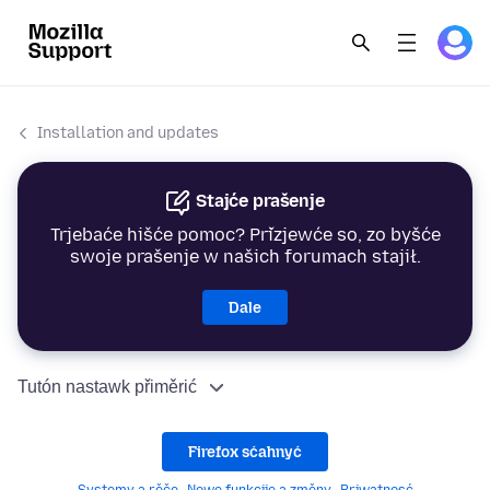
Installation and updates
Stajće prašenje
Trjebaće hišće pomoc? Přizjewće so, zo byšće
swoje prašenje w našich forumach stajił.
Dale
Tutón nastawk přiměrić
Firefox sćahnyć