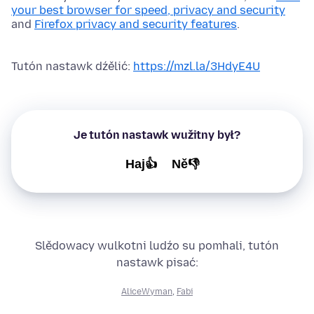
your best browser for speed, privacy and security
and
Firefox privacy and security features
.
Tutón nastawk dźělić:
https://mzl.la/3HdyE4U
Je tutón nastawk wužitny był?
Haj👍
Ně👎
Slědowacy wulkotni ludźo su pomhali, tutón
nastawk pisać:
AliceWyman
,
Fabi