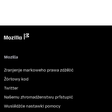
Mozilla
Zranjenje markoweho prawa zdźělić
Žórłowy kod
Twitter
Našemu zhromadźenstwu přistupić
Wuslědźće nastawki pomocy