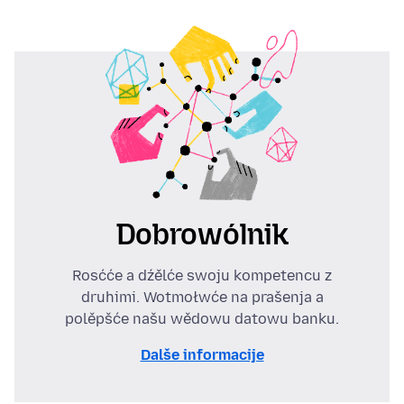
Dobrowólnik
Rosćće a dźělće swoju kompetencu z
druhimi. Wotmołwće na prašenja a
polěpšće našu wědowu datowu banku.
Dalše informacije