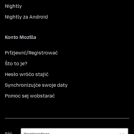
Nightly
Nightly za Android
Konto Mozilla
Přizjewić/Registrować
Što to je?
Hesło wróćo stajić
Synchronizujće swoje daty
Pomoc sej wobstarać
Rěč
Rěč