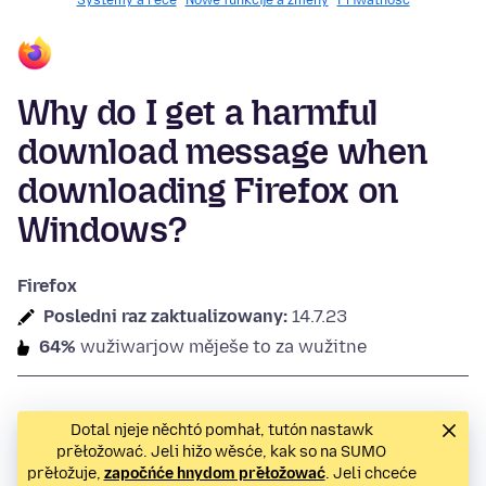
Systemy a rěče
Nowe funkcije a změny
Priwatnosć
Why do I get a harmful
download message when
downloading Firefox on
Windows?
Firefox
Posledni raz zaktualizowany:
14.7.23
64%
wužiwarjow měješe to za wužitne
Dotal njeje něchtó pomhał, tutón nastawk
přełožować. Jeli hižo wěsće, kak so na SUMO
přełožuje,
započńće hnydom přełožować
. Jeli chceće