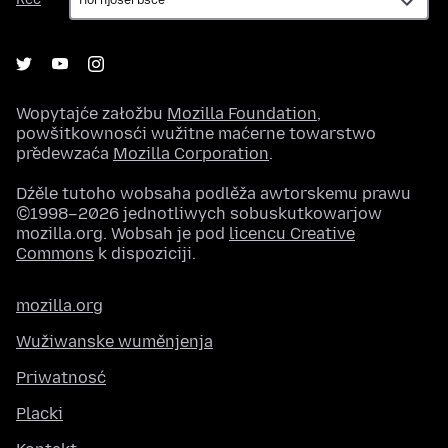
Wopytajće załožbu
Mozilla Foundation
,
powšitkownosći wužitne maćerne towarstwo
předewzaća
Mozilla Corporation
.
Dźěle tutoho wobsaha podlěža awtorskemu prawu
©1998–2026 jednotliwych sobuskutkowarjow
mozilla.org. Wobsah je pod
licencu Creative
Commons
k dispoziciji.
mozilla.org
Wužiwanske wuměnjenja
Priwatnosć
Placki