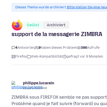
Dieses Thema wurde archiviert.
Bitte stellen Sie eine ne
Gelöst
Archiviert
support de la messagerie ZIMBRA
4
Antworten
0
haben dieses Problem
386
Aufrufe
Firefox
Web-Kompatibilität
gefragt vor 9 Monaten
philippe.lucarain
11/1/25, 11:20 AM
ZIMBRA sous FIREFOX semble ne pas supporte
Problème quand je fait suivre (forward) ou qu