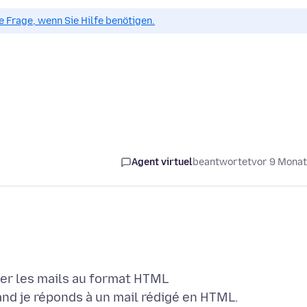
ue Frage, wenn Sie Hilfe benötigen.
Agent virtuel
beantwortet
vor 9 Mona
r les mails au format HTML
and je réponds à un mail rédigé en HTML.