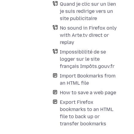
Quand je clic sur un lien
je suis redirige vers un
site publicitaire
No sound in Firefox only
with Arte.tv direct or
replay
Impossiblilité de se
logger sur le site
français Impôts.gouv.fr
Import Bookmarks from
an HTML file
How to save a web page
Export Firefox
bookmarks to an HTML
file to back up or
transfer bookmarks