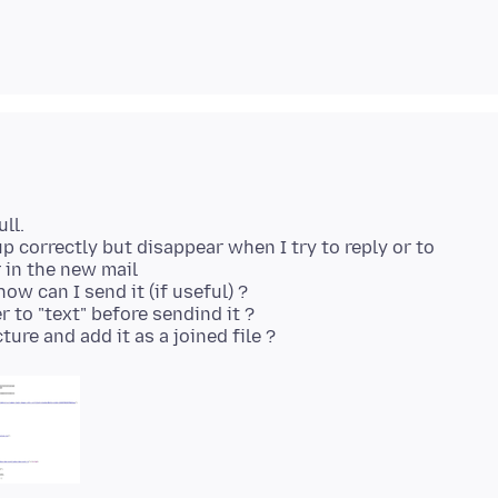
ll.
 up correctly but disappear when I try to reply or to
r in the new mail
how can I send it (if useful) ?
 to "text" before sendind it ?