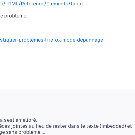
Web/HTML/Reference/Elements/table
nostiquer-problemes-firefox-mode-depannage
 s'est amélioré.
es jointes au lieu de rester dans le texte (imbedded) et