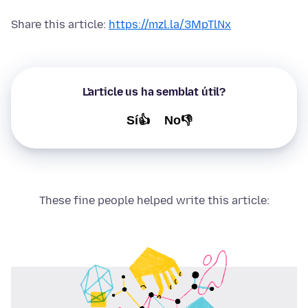
Share this article:
https://mzl.la/3MpTlNx
L'article us ha semblat útil?
Sí👍
No👎
These fine people helped write this article: