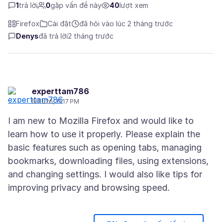
1
trả lời
0
gặp vấn đề này
40
lượt xem
Firefox
Cài đặt
đã hỏi vào lúc 2 tháng trước
Denys
đã trả lời
2 tháng trước
experttam786
5/31/26, 11:17 PM
I am new to Mozilla Firefox and would like to
learn how to use it properly. Please explain the
basic features such as opening tabs, managing
bookmarks, downloading files, using extensions,
and changing settings. I would also like tips for