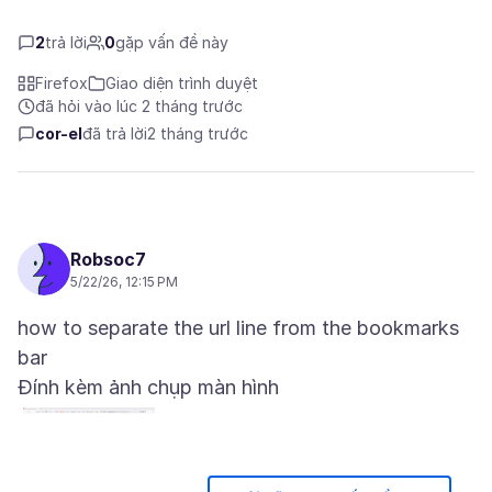
2
trả lời
0
gặp vấn đề này
Firefox
Giao diện trình duyệt
đã hỏi vào lúc 2 tháng trước
cor-el
đã trả lời
2 tháng trước
Robsoc7
5/22/26, 12:15 PM
how to separate the url line from the bookmarks
Đính kèm ảnh chụp màn hình