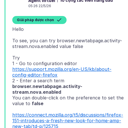
10 cộng tác viên hàng đầu
Agent virtuel
05:26 22/5/26
Giải pháp được chọn
To see, you can try browser.newtabpage.activity-
Try
1 - Go to configuration editor
https://support.mozilla.org/en-US/kb/about-
config-editor-firefox
2 - Enter a search term
browser.newtabpage.activity-
stream.nova.enabled
You can double-click on the preference to set the
value to
false
https://connect.mozilla.org/t5/discussions/firefox-
151-introduces-a-fresh-new-look-for-home-amp-
new-tab/td-p/125715