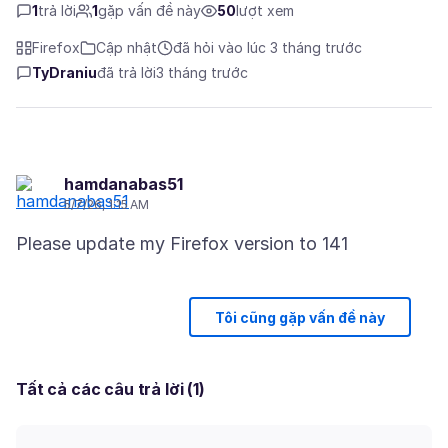
1
trả lời
1
gặp vấn đề này
50
lượt xem
Firefox
Cập nhật
đã hỏi vào lúc 3 tháng trước
TyDraniu
đã trả lời
3 tháng trước
hamdanabas51
5/7/26, 1:15 AM
Tôi cũng gặp vấn đề này
Tất cả các câu trả lời (1)