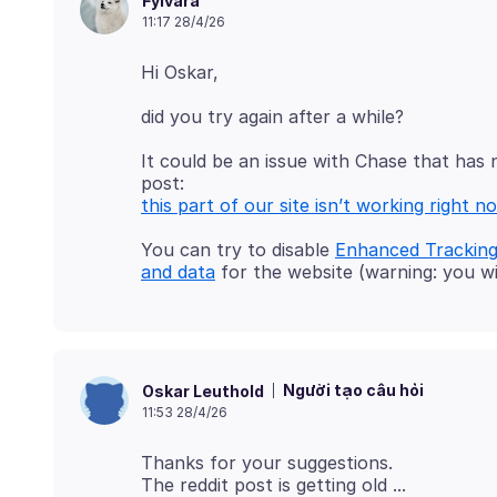
Fylvara
11:17 28/4/26
It could be an issue with Chase that has 
this part of our site isn’t working right n
You can try to disable
Enhanced Tracking
and data
Người tạo câu hỏi
Oskar Leuthold
11:53 28/4/26
Thanks for your suggestions.
The reddit post is getting old ...