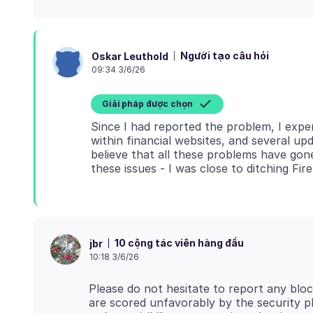
Người tạo câu hỏi
Oskar Leuthold
09:34 3/6/26
Giải pháp được chọn
Since I had reported the problem, I exper
within financial websites, and several up
believe that all these problems have gon
10 cộng tác viên hàng đầu
jbr
10:18 3/6/26
Please do not hesitate to report any blo
are scored unfavorably by the security pl