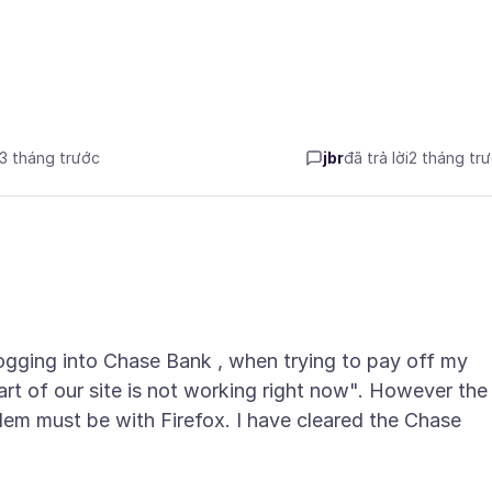
 3 tháng trước
jbr
đã trả lời
2 tháng tr
 logging into Chase Bank , when trying to pay off my
 part of our site is not working right now". However the
lem must be with Firefox. I have cleared the Chase