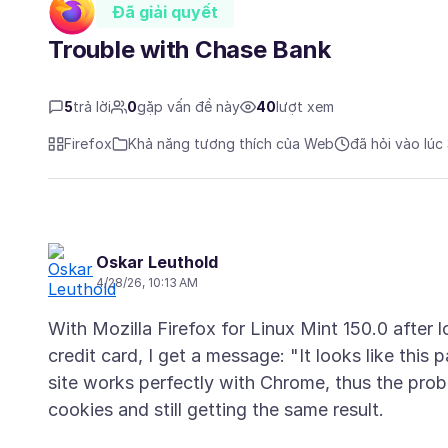
Đã giải quyết
Trouble with Chase Bank
5
trả lời
0
gặp vấn đề này
40
lượt xem
Firefox
Khả năng tương thích của Web
đã hỏi vào lúc
Oskar Leuthold
4/28/26, 10:13 AM
With Mozilla Firefox for Linux Mint 150.0 after
credit card, I get a message: "It looks like this
site works perfectly with Chrome, thus the prob