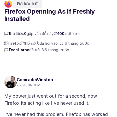
Đã lưu trữ
Firefox Openning As If Freshly
Installed
1
trả lời
0
gặp vấn đề này
100
lượt xem
Firefox
Hồ sơ
đã hỏi vào lúc 6 tháng trước
TechHorse
đã trả lời
6 tháng trước
ComradeWinston
2/2/26, 3:23 PM
My power just went out for a second, now
I've never had this problem. Firefox has worked