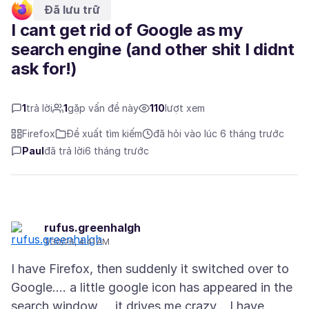
Đã lưu trữ
I cant get rid of Google as my
search engine (and other shit I didnt
ask for!)
1
trả lời
1
gặp vấn đề này
110
lượt xem
Firefox
Đề xuất tìm kiếm
đã hỏi vào lúc 6 tháng trước
Paul
đã trả lời
6 tháng trước
rufus.greenhalgh
1/30/26, 4:41 AM
I have Firefox, then suddenly it switched over to
Google.... a little google icon has appeared in the
search window ... it drives me crazy... I have