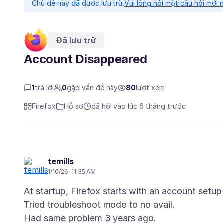
Chủ đề này đã được lưu trữ.
Vui lòng hỏi một câu hỏi mới 
Đã lưu trữ
Account Disappeared
1
trả lời
0
gặp vấn đề này
80
lượt xem
Firefox
Hồ sơ
đã hỏi vào lúc 6 tháng trước
temills
1/10/26, 11:35 AM
At startup, Firefox starts with an account setup
Tried troubleshoot mode to no avail.