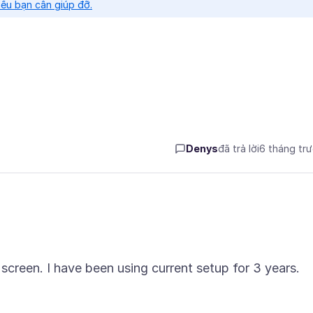
nếu bạn cần giúp đỡ.
Denys
đã trả lời
6 tháng tr
 screen. I have been using current setup for 3 years.