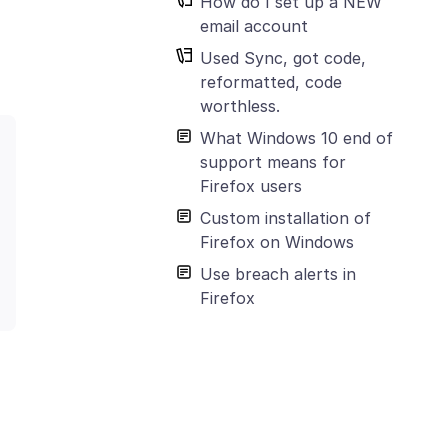
How do I set up a NEW
email account
Used Sync, got code,
reformatted, code
worthless.
What Windows 10 end of
support means for
Firefox users
Custom installation of
Firefox on Windows
Use breach alerts in
Firefox