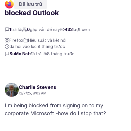
Đã lưu trữ
blocked Outlook
1
trả lời
0
gặp vấn đề này
433
lượt xem
Firefox
Hiệu suất và kết nối
đã hỏi vào lúc 8 tháng trước
SuMo Bot
đã trả lời
8 tháng trước
Charlie Stevens
12/7/25, 8:02 AM
I'm being blocked from signing on to my