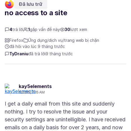
Đã lưu trữ
no access to a site
4
trả lời
1
gặp vấn đề này
30
lượt xem
Firefox
Ứng dụng/dịch vụ/trang web bị chặn
đã hỏi vào lúc 9 tháng trước
TyDraniu
đã trả lời
9 tháng trước
kay5elements
11/2/25, 7:15 AM
I get a daily email from this site and suddenly
nothing. I try to resolve the issue and your
security settings are unintelligible. I have received
emails on a daily basis for over 2 years, and now