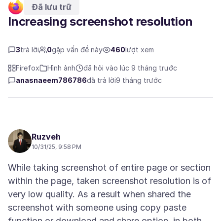
Đã lưu trữ
Increasing screenshot resolution
3
trả lời
0
gặp vấn đề này
460
lượt xem
Firefox
Hình ảnh
đã hỏi vào lúc 9 tháng trước
anasnaeem786786
đã trả lời
9 tháng trước
Ruzveh
10/31/25, 9:58 PM
While taking screenshot of entire page or section
within the page, taken screenshot resolution is of
very low quality. As a result when shared the
screenshot with someone using copy paste
function or download and share option, in both