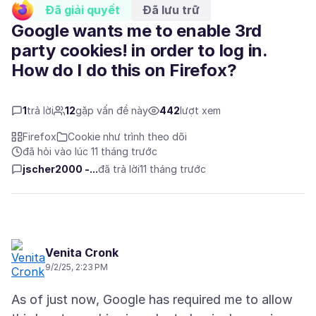
Đã giải quyết
Đã lưu trữ
Google wants me to enable 3rd
party cookies! in order to log in.
How do I do this on Firefox?
1
trả lời
12
gặp vấn đề này
442
lượt xem
Firefox
Cookie như trình theo dõi
đã hỏi vào lúc 11 tháng trước
jscher2000 -...
đã trả lời
11 tháng trước
Venita Cronk
9/2/25, 2:23 PM
As of just now, Google has required me to allow