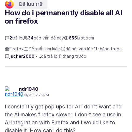
Đã lưu trữ
How do i permanently disable all AI
on firefox
2
trả lời
34
gặp vấn đề này
655
lượt xem
Firefox
Đề xuất tìm kiếm
đã hỏi vào lúc 11 tháng trước
jscher2000 -...
đã trả lời
11 tháng trước
ndr1940
8/30/25, 12:25 PM
I constantly get pop ups for AI i don't want and
the AI makes firefox slower. I don't see a use in
AI integration with Firefox and I would like to