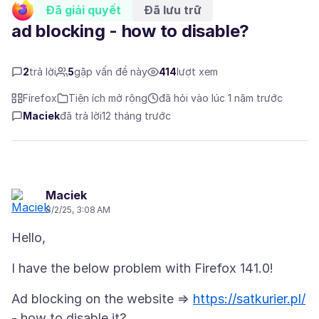
Đã giải quyết
Đã lưu trữ
ad blocking - how to disable?
2
trả lời
5
gặp vấn đề này
414
lượt xem
Firefox
Tiện ích mở rộng
đã hỏi vào lúc 1 năm trước
Maciek
đã trả lời
12 tháng trước
Maciek
8/2/25, 3:08 AM
Ad blocking on the website =>
https://satkurier.pl/