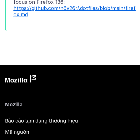
focus on Firefox 136:
https://github.com/n6v26r/.dotfiles/blob/main/firef
ox.md
Mozilla
Báo cáo lạm dụng thương hiệu
Mã nguồn