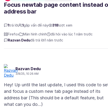
Focus newtab page content instead o
address bar
1
trả lời
1
gặp vấn đề này
318
lượt xem
Firefox
Màn hình chính
đã hỏi vào lúc 1 năm trước
Razvan Dedu
đã trả lời
1 năm trước
Razvan Dedu
3/8/25, 10:26 AM
Hey! Up until the last update, I used this code to se
and focus a custom new tab page instead of its
address bar (This should be a default feature, but