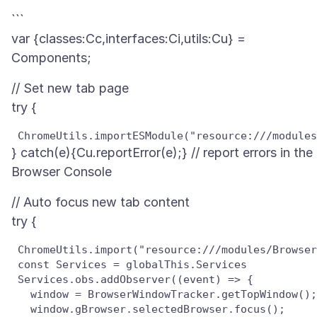
```
var {classes:Cc,interfaces:Ci,utils:Cu} =
// Set new tab page
} catch(e){Cu.reportError(e);} // report errors in the
// Auto focus new tab content
 ChromeUtils.import("resource:///modules/Browser
 Services.obs.addObserver((event) => {

   window = BrowserWindowTracker.getTopWindow();

   window.gBrowser.selectedBrowser.focus();
