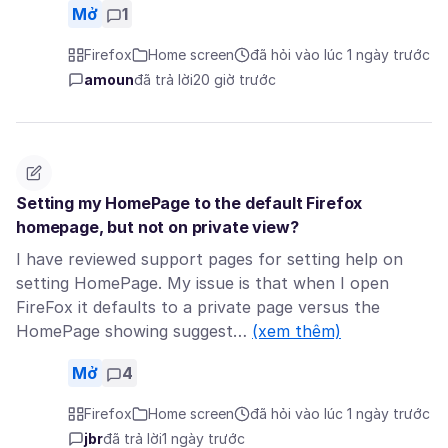
Mở
1
Firefox
Home screen
đã hỏi vào lúc 1 ngày trước
amoun
đã trả lời
20 giờ trước
Setting my HomePage to the default Firefox
homepage, but not on private view?
I have reviewed support pages for setting help on
setting HomePage. My issue is that when I open
FireFox it defaults to a private page versus the
HomePage showing suggest…
(xem thêm)
Mở
4
Firefox
Home screen
đã hỏi vào lúc 1 ngày trước
jbr
đã trả lời
1 ngày trước