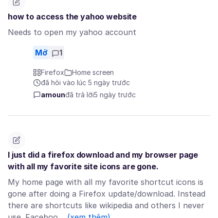
how to access the yahoo website
Needs to open my yahoo account
Mở
1
Firefox
Home screen
đã hỏi vào lúc 5 ngày trước
amoun
đã trả lời
5 ngày trước
I just did a firefox download and my browser page
with all my favorite site icons are gone.
My home page with all my favorite shortcut icons is
gone after doing a Firefox update/download. Instead
there are shortcuts like wikipedia and others I never
use. Faceboo…
(xem thêm)