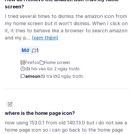
screen?
I tried several times to dismiss the amazon icon from
my home screen but it won't dismiss. When I click on
it, it tries to behave like a browser to search amazon
and my p…
(xem thêm)
Mở
1
Firefox
Home screen
đã hỏi vào lúc 2 ngày trước
amoun
đã trả lời
2 ngày trước
where is the home page icon?
now using 153.0.1 from old 140.13.0 but i do not see a
home page icon so i can go back to the home page