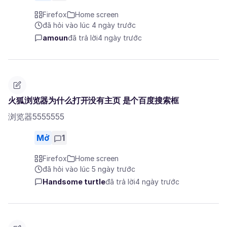
Firefox
Home screen
đã hỏi vào lúc 4 ngày trước
amoun
đã trả lời
4 ngày trước
火狐浏览器为什么打开没有主页 是个百度搜索框
浏览器5555555
Mở
1
Firefox
Home screen
đã hỏi vào lúc 5 ngày trước
Handsome turtle
đã trả lời
4 ngày trước