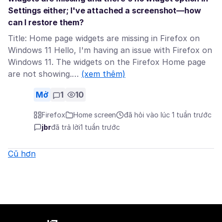
Settings either; I've attached a screenshot—how
can I restore them?
Title: Home page widgets are missing in Firefox on
Windows 11 Hello, I'm having an issue with Firefox on
Windows 11. The widgets on the Firefox Home page
are not showing.…
(xem thêm)
Mở
1
10
Firefox
Home screen
đã hỏi vào lúc 1 tuần trước
jbr
đã trả lời
1 tuần trước
Cũ hơn