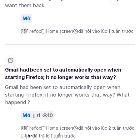
want them back
Mở
Firefox
Home screen
đã hỏi vào lúc 1 tuần trước
Gmail had been set to automatically open when
starting Firefox; it no longer works that way?
Gmail had been set to automatically open when
starting Firefox; it no longer works that way? What
happend ?
Mở
1
10
Firefox
Home screen
đã hỏi vào lúc 2 tuần trước
jbr
đã trả lời
1 tuần trước