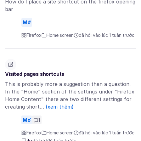
How do I place a site shortcut on the firefox opening
bar
Mở
Firefox
Home screen
đã hỏi vào lúc 1 tuần trước
Visited pages shortcuts
This is probably more a suggestion than a question.
In the "Home" section of the settings under "Firefox
Home Content" there are two different settings for
creating short…
(xem thêm)
Mở
1
Firefox
Home screen
đã hỏi vào lúc 1 tuần trước
jbr
đã trả lời
1 tuần trước