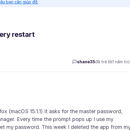
nếu bạn cần giúp đỡ.
ery restart
shane35
đã trả lời
1 năm tr
efox (macOS 15.1.1) it asks for the master password,
anager. Every time the prompt pops up I use my
eset my password. This week I deleted the app from m