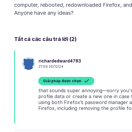
computer, rebooted, redownloaded Firefox, and r
Tất cả các câu trả lời (2)
richardedward4783
21:04 20/12/24
Giải pháp được chọn
that sounds super annoying—sorry you're 
profile data or create a new one in case t
using both Firefox’s password manager an