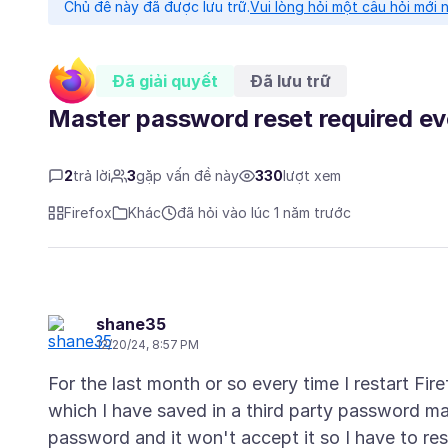
Chủ đề này đã được lưu trữ.
Vui lòng hỏi một câu hỏi mới 
Đã giải quyết
Đã lưu trữ
Master password reset required ev
2
trả lời
3
gặp vấn đề này
330
lượt xem
Firefox
Khác
đã hỏi vào lúc 1 năm trước
shane35
12/20/24, 8:57 PM
For the last month or so every time I restart Fir
which I have saved in a third party password m
password and it won't accept it so I have to r