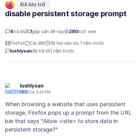
Đã lưu trữ
disable persistent storage prompt
4
trả lời
1
gặp vấn đề này
280
lượt xem
Firefox
Cài đặt
đã hỏi vào lúc 1 năm trước
lushlysan
đã trả lời
1 năm trước
lushlysan
11/13/24, 5:20 PM
When browsing a website that uses persistent
storage, Firefox pops up a prompt from the URL
bar that says "Allow <site> to store data in