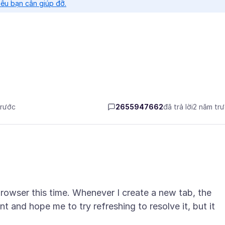
nếu bạn cần giúp đỡ.
trước
2655947662
đã trả lời
2 năm tr
browser this time. Whenever I create a new tab, the
t and hope me to try refreshing to resolve it, but it