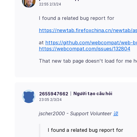
22:55 2/3/24
https://newtab.firefoxchina.cn/newtab/as
at
https://github.com/webcompat/web-bu
https://webcompat.com/issues/132804
Người tạo câu hỏi
2655947662
23:05 2/3/24
jscher2000 - Support Volunteer
说
I found a related bug report for