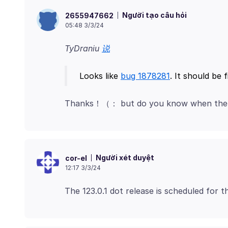
Người tạo câu hỏi
2655947662
05:48 3/3/24
TyDraniu
说
Looks like
bug 1878281
Người xét duyệt
cor-el
12:17 3/3/24