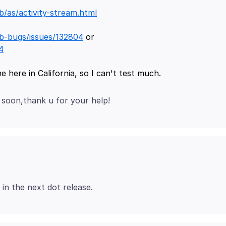
b/as/activity-stream.html
b-bugs/issues/132804
or
4