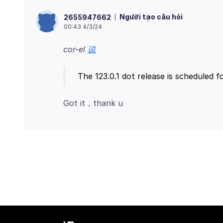
Người tạo câu hỏi
2655947662
00:43 4/3/24
cor-el
说