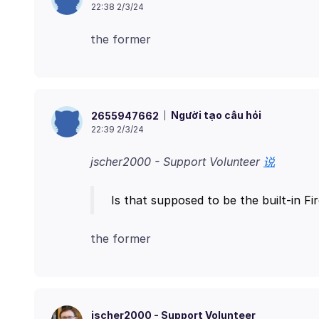
22:38 2/3/24
Người tạo câu hỏi
2655947662
22:39 2/3/24
jscher2000 - Support Volunteer
说
jscher2000 - Support Volunteer