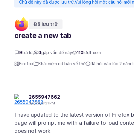
Chủ đề này đã được lưu trữ.
Vui lòng hỏi một câu hỏi mới 
Đã lưu trữ
create a new tab
9
trả lời
0
gặp vấn đề này
110
lượt xem
Firefox
Khái niệm cơ bản về thẻ
đã hỏi vào lúc 2 năm 
2655947662
3/2/24, 6:21 PM
I have updated to the latest version of Firefox 
page will prompt me with a failure to load conten