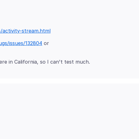
/activity-stream.html
gs/issues/132804
or