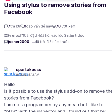
Using stylus to remove stories from
Facebook
7
trả lời
0
gặp vấn đề này
70
lượt xem
Firefox
Cài đặt
đã hỏi vào lúc 3 năm trước
jscher2000 -...
đã trả lời
3 năm trước
spartakooss
9/18/22, 8:12 AM
Hello
Is it possible to use the stylus add-on to remove th
stories from Facebook?
I am not a programmer by any mean but i like to
"play" with the inspector and i found out that by