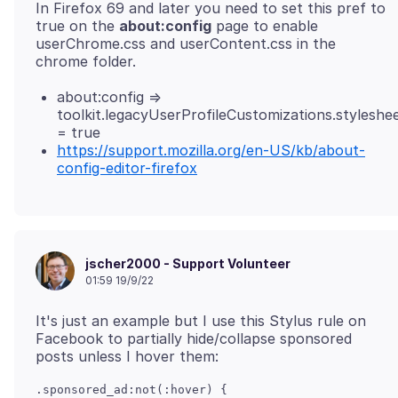
In Firefox 69 and later you need to set this pref to
true on the
about:config
page to enable
userChrome.css and userContent.css in the
about:config =>
toolkit.legacyUserProfileCustomizations.styleshe
= true
https://support.mozilla.org/en-US/kb/about-
config-editor-firefox
jscher2000 - Support Volunteer
01:59 19/9/22
It's just an example but I use this Stylus rule on
Facebook to partially hide/collapse sponsored
.sponsored_ad:not(:hover) {
