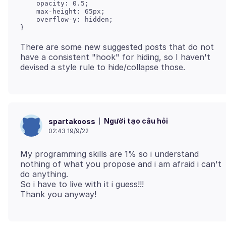
    opacity: 0.5;

    max-height: 65px;

    overflow-y: hidden;

}
There are some new suggested posts that do not
have a consistent "hook" for hiding, so I haven't
Người tạo câu hỏi
spartakooss
02:43 19/9/22
My programming skills are 1% so i understand
nothing of what you propose and i am afraid i can't
do anything.
So i have to live with it i guess!!!