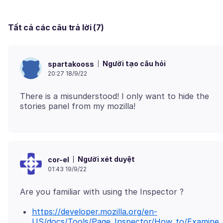
Tất cả các câu trả lời (7)
Người tạo câu hỏi
spartakooss
20:27 18/9/22
There is a misunderstood! I only want to hide the
Người xét duyệt
cor-el
01:43 19/9/22
https://developer.mozilla.org/en-
US/docs/Tools/Page_Inspector/How_to/Examine