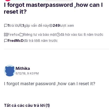
I forgot masterpassword ,how can I
reset it?
1
trả lời
1
gặp vấn đề này
249
lượt xem
Firefox
Riêng tư và bảo mật
đã hỏi vào lúc 8 năm trước
FredMcD
đã trả lời
8 năm trước
Mithika
6/12/18, 9:43 PM
Tất cả các câu trả lời (1)