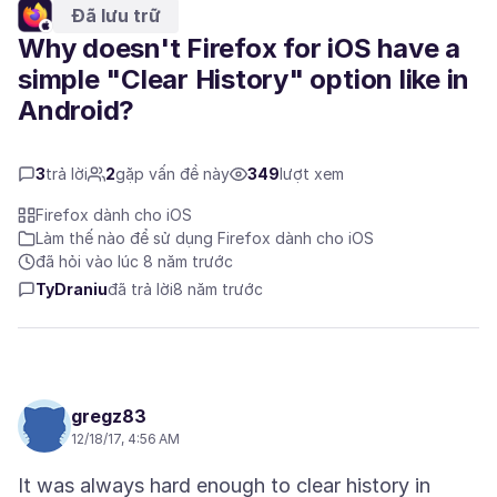
Đã lưu trữ
Why doesn't Firefox for iOS have a
simple "Clear History" option like in
Android?
3
trả lời
2
gặp vấn đề này
349
lượt xem
Firefox dành cho iOS
Làm thế nào để sử dụng Firefox dành cho iOS
đã hỏi vào lúc 8 năm trước
TyDraniu
đã trả lời
8 năm trước
gregz83
12/18/17, 4:56 AM
It was always hard enough to clear history in