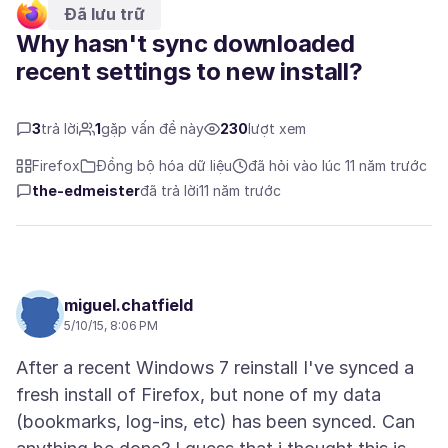
Đã lưu trữ
Why hasn't sync downloaded
recent settings to new install?
3
trả lời
1
gặp vấn đề này
230
lượt xem
Firefox
Đồng bộ hóa dữ liệu
đã hỏi vào lúc 11 năm trước
the-edmeister
đã trả lời
11 năm trước
miguel.chatfield
5/10/15, 8:06 PM
After a recent Windows 7 reinstall I've synced a
fresh install of Firefox, but none of my data
(bookmarks, log-ins, etc) has been synced. Can