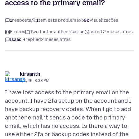
access to the primary email?
1
resposta
1
tem este problema
90
visualizações
Firefox
Two-factor authentication
asked 2 meses atrás
Isaac H
replied
2 meses atrás
kirsanth
6/4/26, 8:38 PM
I have lost access to the primary email on the
account. I have 2fa setup on the account and I
have backup recovery codes. When I go to add
another email it sends a code to the primary
email, which has no access. Is there a way to
use either 2fa or backup codes instead of the