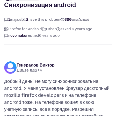
Синхронизация android
1
മറുപടി
2
have this problem
320
കാഴ്ചകൾ
Firefox for Android
Other
asked 6 years ago
novomaks
replied
6 years ago
Генералов Виктор
1/15/20, 5:32 PM
Добрый день! Не могу синхронизировать на
android. У меня установлен браузер десктопный
mozilla firefox developers и на телефоне
android тоже. На телефоне вошел в свою
учетную запись, все в порядке. Разрешил