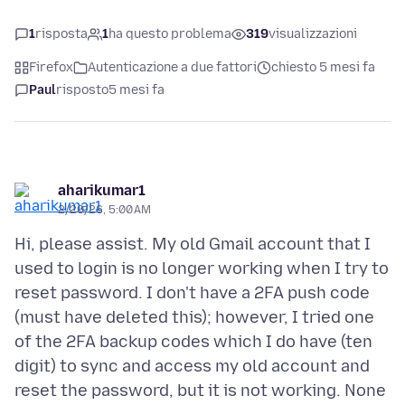
1
risposta
1
ha questo problema
319
visualizzazioni
Firefox
Autenticazione a due fattori
chiesto 5 mesi fa
Paul
risposto
5 mesi fa
aharikumar1
2/20/26, 5:00 AM
Hi, please assist. My old Gmail account that I
used to login is no longer working when I try to
reset password. I don't have a 2FA push code
(must have deleted this); however, I tried one
of the 2FA backup codes which I do have (ten
digit) to sync and access my old account and
reset the password, but it is not working. None