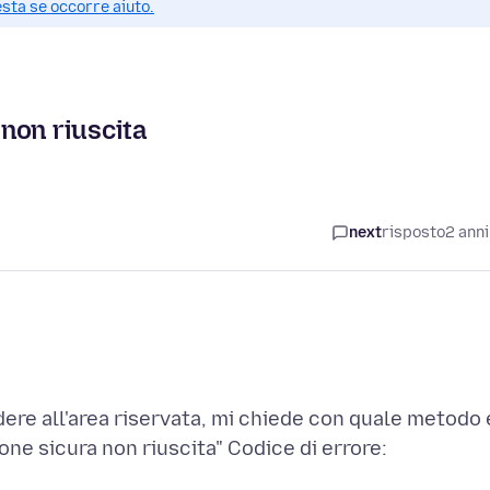
esta se occorre aiuto.
 non riuscita
next
risposto
2 anni
ere all'area riservata, mi chiede con quale metodo 
ne sicura non riuscita" Codice di errore: