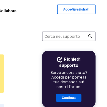
Accedi/registrati
Collabora
Richiedi
supporto
Serve ancora aiuto?
Accedi per porre la
tua domanda sui
nostri forum.
Continua