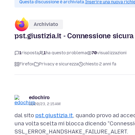
Questa discussione è archiviata.
Inserire una nuova richi
Archiviato
pst.giustizia.it - Connessione sicura
1
risposta
1
ha questo problema
70
visualizzazioni
Firefox
Privacy e sicurezza
chiesto 2 anni fa
edochiro
11/20/23, 2:15 AM
dal sito
pst.giustizia.it
, quando provo ad acced
una volta scelta mi blocca dicendo "Connessio
SSL_ERROR_HANDSHAKE_FAILURE_ALERT.