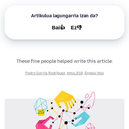
Artikulua lagungarria izan da?
Bai👍
Ez👎
These fine people helped write this article:
Pedro García Rodríguez
,
inma_610
,
Ángela Velo