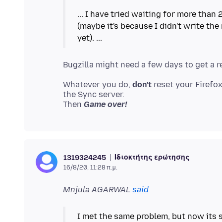
... I have tried waiting for more than
(maybe it's because I didn't write the
Whatever you do,
don't
reset your Firefo
the Sync server.
Then
Game over!
Ιδιοκτήτης ερώτησης
1319324245
16/8/20, 11:28 π.μ.
Mnjula AGARWAL
said