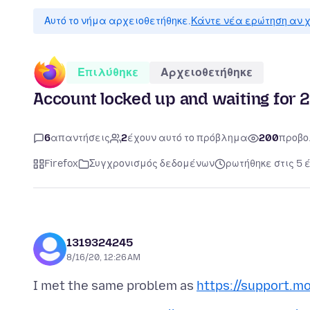
Αυτό το νήμα αρχειοθετήθηκε.
Κάντε νέα ερώτηση αν χ
Επιλύθηκε
Αρχειοθετήθηκε
Account locked up and waiting for 
6
απαντήσεις
2
έχουν αυτό το πρόβλημα
200
προβο
Firefox
Συγχρονισμός δεδομένων
ρωτήθηκε στις 5 
1319324245
8/16/20, 12:26 AM
I met the same problem as
https://support.mo