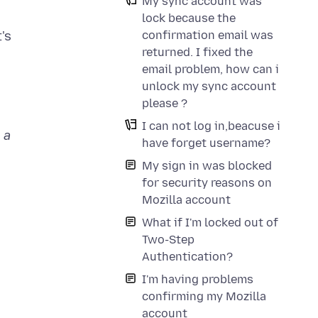
My sync account was
lock because the
confirmation email was
's
returned. I fixed the
email problem, how can i
unlock my sync account
please ?
I can not log in,beacuse i
 a
have forget username?
My sign in was blocked
for security reasons on
Mozilla account
What if I'm locked out of
Two-Step
Authentication?
I'm having problems
confirming my Mozilla
account