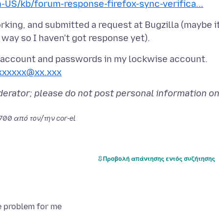
n-US/kb/forum-response-firefox-sync-verifica...
rking, and submitted a request at Bugzilla (maybe it
 account and passwords in my lockwise account.
xxxxxx@xx.xxx
rator; please do not post personal information on
0700
από τον/την cor-el
Προβολή απάντησης εντός συζήτησης