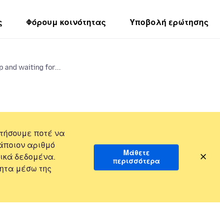
ς
Φόρουμ κοινότητας
Υποβολή ερώτησης
 and waiting for...
τήσουμε ποτέ να
άποιον αριθμό
Μάθετε
ικά δεδομένα.
περισσότερα
ητα μέσω της