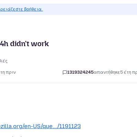
ρειάζεστε βοήθεια.
24h didn't work
λές
έτη πριν
1319324245
απαντήθηκε
5 έτη π
zilla.org/en-US/que.../1191123