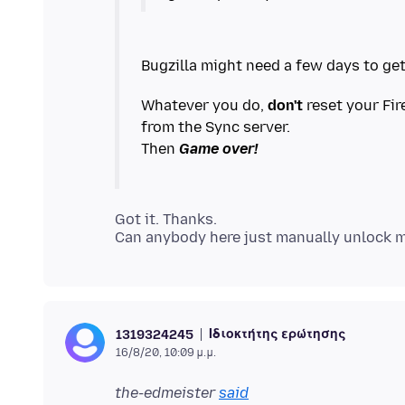
Whatever you do,
don't
reset your Fir
from the Sync server.
Then
Game over!
Got it. Thanks.
Ιδιοκτήτης ερώτησης
1319324245
16/8/20, 10:09 μ.μ.
the-edmeister
said