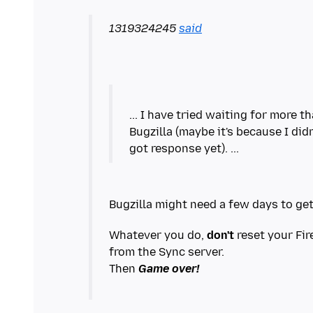
1319324245
said
... I have tried waiting for more 
Bugzilla (maybe it's because I didn
Whatever you do,
don't
reset your Fir
from the Sync server.
Then
Game over!