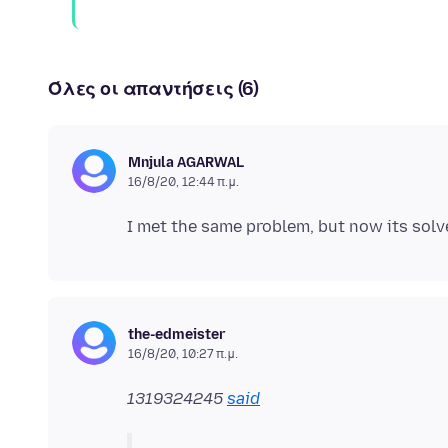
Όλες οι απαντήσεις (6)
Mnjula AGARWAL
16/8/20, 12:44 π.μ.
the-edmeister
16/8/20, 10:27 π.μ.
1319324245
said