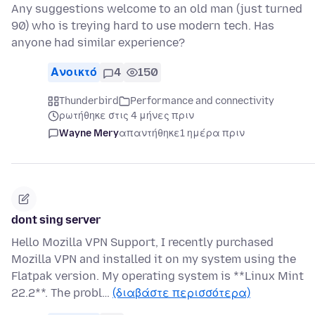
Any suggestions welcome to an old man (just turned
90) who is treying hard to use modern tech. Has
anyone had similar experience?
Ανοικτό
4
150
Thunderbird
Performance and connectivity
ρωτήθηκε στις 4 μήνες πριν
Wayne Mery
απαντήθηκε
1 ημέρα πριν
dont sing server
Hello Mozilla VPN Support, I recently purchased
Mozilla VPN and installed it on my system using the
Flatpak version. My operating system is **Linux Mint
22.2**. The probl…
(διαβάστε περισσότερα)