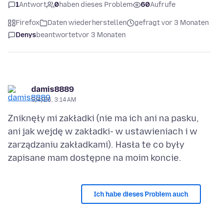
1
Antwort
0
haben dieses Problem
60
Aufrufe
Firefox
Daten wiederherstellen
gefragt vor 3 Monaten
Denys
beantwortet
vor 3 Monaten
damis8889
5/4/26, 3:14 AM
Zniknęły mi zakładki (nie ma ich ani na pasku,
ani jak wejdę w zakładki- w ustawieniach i w
zarządzaniu zakładkami). Hasła te co były
Ich habe dieses Problem auch