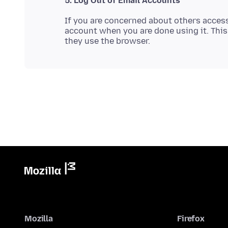
5. Log Out of Email Accounts
If you are concerned about others access
account when you are done using it. Thi
Mozilla
Firefox