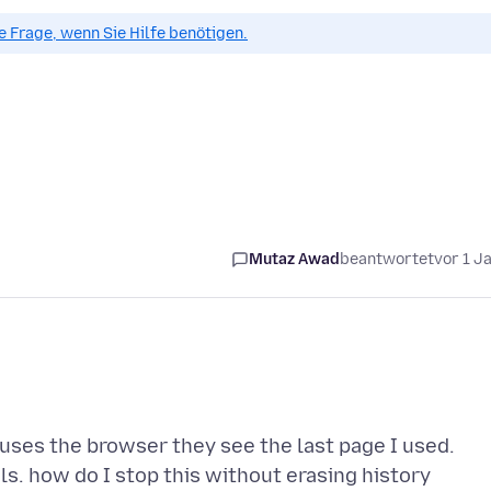
ue Frage, wenn Sie Hilfe benötigen.
Mutaz Awad
beantwortet
vor 1 J
ses the browser they see the last page I used.
s. how do I stop this without erasing history