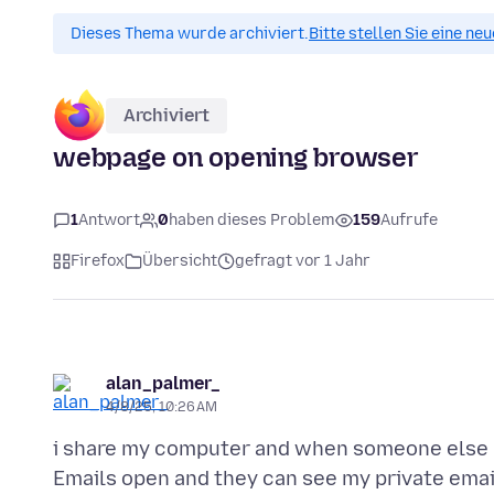
Dieses Thema wurde archiviert.
Bitte stellen Sie eine ne
Archiviert
webpage on opening browser
1
Antwort
0
haben dieses Problem
159
Aufrufe
Firefox
Übersicht
gefragt vor 1 Jahr
alan_palmer_
4/8/25, 10:26 AM
i share my computer and when someone else u
Emails open and they can see my private email