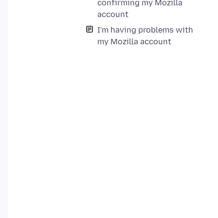
confirming my Mozilla
account
I'm having problems with
my Mozilla account