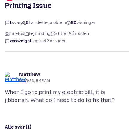
Printing Issue
1
svar
0
har dette problem
80
visninger
Firefox
Fejlfinding
stillet 2 år siden
zeroknight
replied
2 år siden
Matthew
9/20/23, 8:42 AM
When I go to print my electric bill, it is
Alle svar (1)