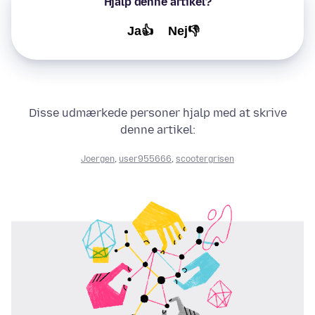
Hjalp denne artikel?
Ja👍
Nej👎
Disse udmærkede personer hjalp med at skrive
denne artikel:
Joergen
,
user955666
,
scootergrisen