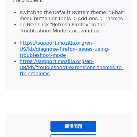
switch to the Default System theme: "3-bar"
menu button or Tools -> Add-ons -> Themes
do NOT click "Refresh Firefox" in the
Troubleshoot Mode start window
https://support.mozilla.org/en-
US/kb/diagnose-firefox-issues-using-
troubleshoot-mode
https://support.mozilla.org/en-
US/kb/troubleshoot-extensions-themes-to-
fix-problems
問個問題