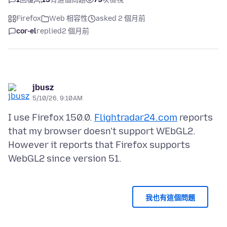
Firefox
Web 相容性
asked 2 個月前
cor-el
replied
2 個月前
jbusz
5/10/26, 9:10 AM
I use Firefox 150.0.
Flightradar24.com
reports
that my browser doesn't support WEbGL2.
However it reports that Firefox supports
我也有這個問題