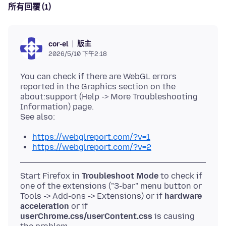
所有回覆 (1)
版主
cor-el
2026/5/10 下午2:18
You can check if there are WebGL errors
reported in the Graphics section on the
about:support (Help -> More Troubleshooting
Information) page.
https://webglreport.com/?v=1
https://webglreport.com/?v=2
Start Firefox in
Troubleshoot Mode
to check if
one of the extensions ("3-bar" menu button or
Tools -> Add-ons -> Extensions) or if
hardware
acceleration
or if
userChrome.css/userContent.css
is causing