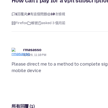
How can I pay for a vpn subscriptio
1
回覆
0
有這個問題
10
次檢視
Firefox
帳號
asked 3 個月前
rmasasso
5/7/26, 11:10 PM
Please direct me to a method to complete sig
所有回覆 (1)