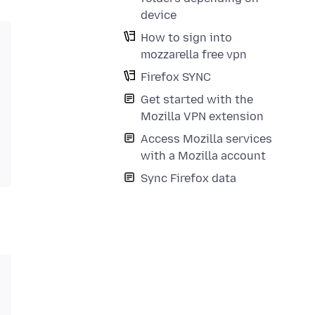
device
How to sign into
mozzarella free vpn
Firefox SYNC
Get started with the
Mozilla VPN extension
Access Mozilla services
with a Mozilla account
Sync Firefox data