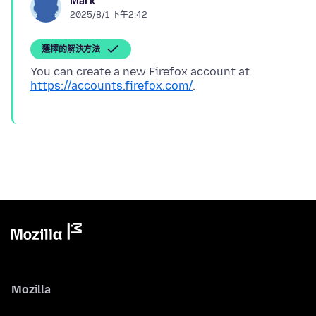
Mark
2025/8/1 下午2:42
選擇的解決方法
You can create a new Firefox account at
https://accounts.firefox.com/
Mozilla