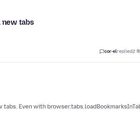
n new tabs
cor-el
replied
2 
ew tabs. Even with browser.tabs.loadBookmarksInTa