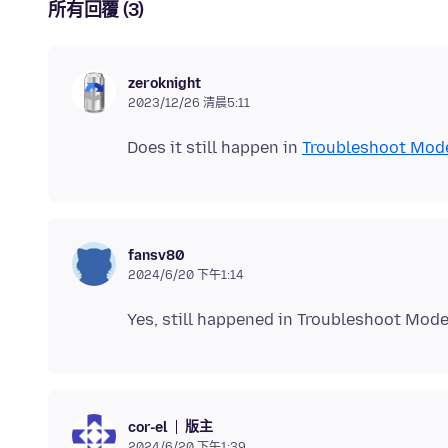
所有回覆 (3)
zeroknight
2023/12/26 清晨5:11
Does it still happen in
Troubleshoot Mod
fansv80
2024/6/20 下午1:14
版主
cor-el
2024/6/20 下午1:39