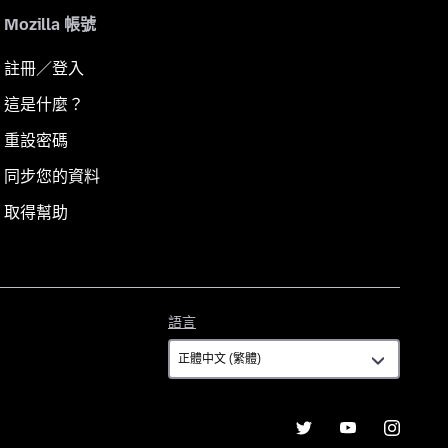
Mozilla 帳號
註冊／登入
這是什麼？
重設密碼
同步您的資料
取得幫助
語
語言
言