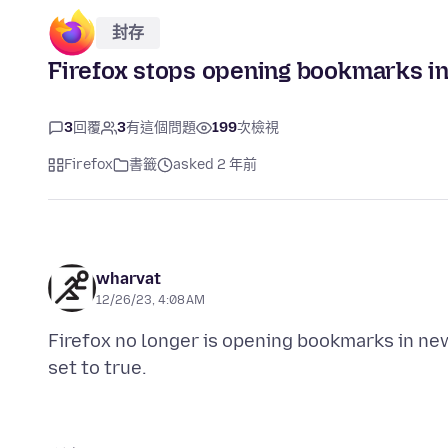
封存
Firefox stops opening bookmarks i
3
回覆
3
有這個問題
199
次檢視
Firefox
書籤
asked 2 年前
wharvat
12/26/23, 4:08 AM
Firefox no longer is opening bookmarks in n