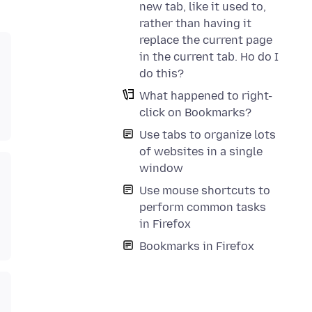
new tab, like it used to,
rather than having it
replace the current page
in the current tab. Ho do I
do this?
What happened to right-
click on Bookmarks?
Use tabs to organize lots
of websites in a single
window
Use mouse shortcuts to
perform common tasks
in Firefox
Bookmarks in Firefox