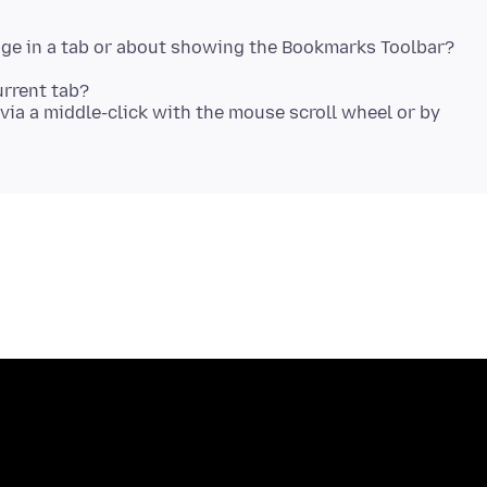
rrent tab?
ia a middle-click with the mouse scroll wheel or by