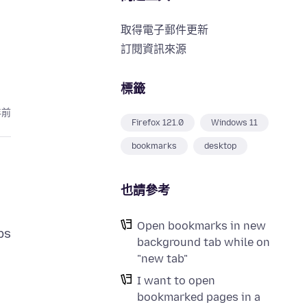
取得電子郵件更新
訂閱資訊來源
標籤
年前
Firefox 121.0
Windows 11
bookmarks
desktop
也請參考
Open bookmarks in new
bs
background tab while on
"new tab"
I want to open
bookmarked pages in a