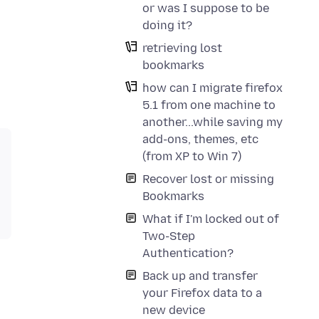
or was I suppose to be
doing it?
retrieving lost
bookmarks
how can I migrate firefox
5.1 from one machine to
another...while saving my
add-ons, themes, etc
(from XP to Win 7)
Recover lost or missing
Bookmarks
What if I'm locked out of
Two-Step
Authentication?
Back up and transfer
your Firefox data to a
new device