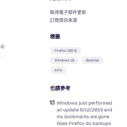
取得電子郵件更新
訂閱資訊來源
標籤
年前
Firefox 102.0
Windows 10
desktop
sync
也請參考
Windows just performed
an update 6/12/2019 and
my bookmarks are gone.
Does Firefox do backups