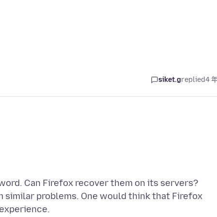
siket.g
replied
4 
ord. Can Firefox recover them on its servers?
m similar problems. One would think that Firefox