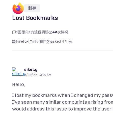
封存
Lost Bookmarks
1
回覆
1
有這個問題
40
次檢視
Firefox
同步資料
asked 4 年前
siket.g
6/30/22, 10:07 AM
I lost my bookmarks when I changed my passw
I've seen many similar complaints arising fro