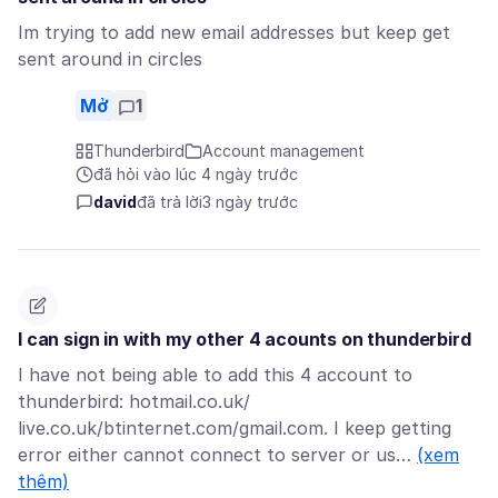
Im trying to add new email addresses but keep get
sent around in circles
Mở
1
Thunderbird
Account management
đã hỏi vào lúc 4 ngày trước
david
đã trả lời
3 ngày trước
I can sign in with my other 4 acounts on thunderbird
I have not being able to add this 4 account to
thunderbird: hotmail.co.uk/
live.co.uk/btinternet.com/gmail.com. I keep getting
error either cannot connect to server or us…
(xem
thêm)