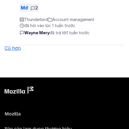
Mở
2
Thunderbird
Account management
đã hỏi vào lúc 1 tuần trước
Wayne Mery
đã trả lời
1 tuần trước
Cũ hơn
Mozilla
Báo cáo lạm dụng thương hiệu