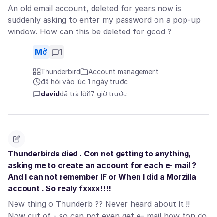
An old email account, deleted for years now is
suddenly asking to enter my password on a pop-up
window. How can this be deleted for good ?
Mở
1
Thunderbird
Account management
đã hỏi vào lúc 1 ngày trước
david
đã trả lời
17 giờ trước
Thunderbirds died . Con not getting to anything,
asking me to create an account for each e- mail ?
And I can not remember IF or When I did a Morzilla
account . So realy fxxxx!!!!
New thing o Thunderb ?? Never heard about it !!
Now cut of - so can not even get e- mail how ton do