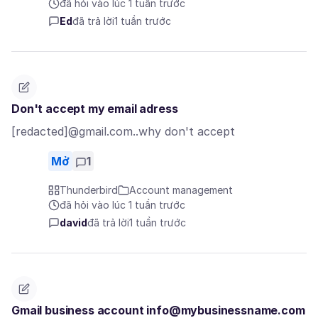
đã hỏi vào lúc 1 tuần trước
Ed
đã trả lời
1 tuần trước
Don't accept my email adress
[redacted]@gmail.com..why don't accept
Mở
1
Thunderbird
Account management
đã hỏi vào lúc 1 tuần trước
david
đã trả lời
1 tuần trước
Gmail business account info@mybusinessname.com