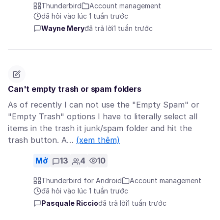
Thunderbird
Account management
đã hỏi vào lúc 1 tuần trước
Wayne Mery
đã trả lời
1 tuần trước
Can't empty trash or spam folders
As of recently I can not use the "Empty Spam" or
"Empty Trash" options I have to literally select all
items in the trash it junk/spam folder and hit the
trash button. A…
(xem thêm)
Mở
13
4
10
Thunderbird for Android
Account management
đã hỏi vào lúc 1 tuần trước
Pasquale Riccio
đã trả lời
1 tuần trước