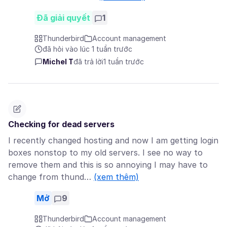
Đã giải quyết
1
Thunderbird
Account management
đã hỏi vào lúc 1 tuần trước
Michel T
đã trả lời
1 tuần trước
Checking for dead servers
I recently changed hosting and now I am getting login
boxes nonstop to my old servers. I see no way to
remove them and this is so annoying I may have to
change from thund…
(xem thêm)
Mở
9
Thunderbird
Account management