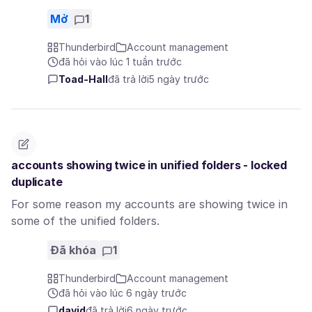
Mở
1
Thunderbird
Account management
đã hỏi vào lúc 1 tuần trước
Toad-Hall
đã trả lời
5 ngày trước
accounts showing twice in unified folders - locked
duplicate
For some reason my accounts are showing twice in
some of the unified folders.
Đã khóa
1
Thunderbird
Account management
đã hỏi vào lúc 6 ngày trước
david
đã trả lời
6 ngày trước