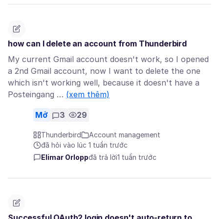
how can I delete an account from Thunderbird
My current Gmail account doesn't work, so I opened
a 2nd Gmail account, now I want to delete the one
which isn't working well, because it doesn't have a
Posteingang …
(xem thêm)
Mở
3
29
Thunderbird
Account management
đã hỏi vào lúc 1 tuần trước
Elimar Orlopp
đã trả lời
1 tuần trước
Successful OAuth2 login doesn't auto-return to