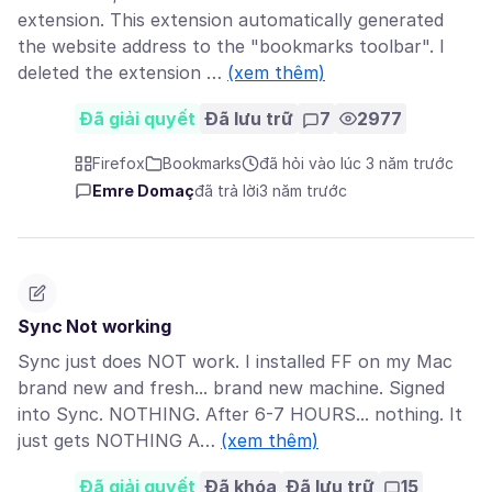
extension. This extension automatically generated
the website address to the "bookmarks toolbar". I
deleted the extension …
(xem thêm)
Đã giải quyết
Đã lưu trữ
7
2977
Firefox
Bookmarks
đã hỏi vào lúc 3 năm trước
Emre Domaç
đã trả lời
3 năm trước
Sync Not working
Sync just does NOT work. I installed FF on my Mac
brand new and fresh... brand new machine. Signed
into Sync. NOTHING. After 6-7 HOURS... nothing. It
just gets NOTHING A…
(xem thêm)
Đã giải quyết
Đã khóa
Đã lưu trữ
15