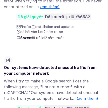
error when trying to install the extension. I've never
encountered an…
(xem thêm)
Đã giải quyết
Đã lưu trữ
10
6582
Firefox
Installation and updates
đã hỏi vào lúc 2 năm trước
Sazex
đã trả lời
2 năm trước
Our systems have detected unusual traffic from
your computer network
When I try to make a Google search I get the
following message, "I'm not a robot" with a
reCAPTCHA: "Our systems have detected unusual
traffic from your computer network…
(xem thêm)