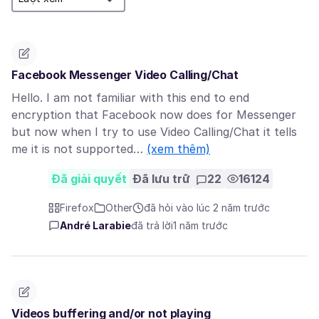
Facebook Messenger Video Calling/Chat
Hello. I am not familiar with this end to end
encryption that Facebook now does for Messenger
but now when I try to use Video Calling/Chat it tells
me it is not supported…
(xem thêm)
Đã giải quyết
Đã lưu trữ
22
16124
Firefox
Other
đã hỏi vào lúc 2 năm trước
André Larabie
đã trả lời
1 năm trước
Videos buffering and/or not playing