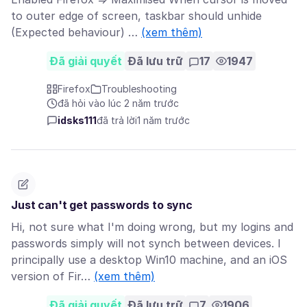
to outer edge of screen, taskbar should unhide
(Expected behaviour) …
(xem thêm)
Đã giải quyết
Đã lưu trữ
17
1947
Firefox
Troubleshooting
đã hỏi vào lúc 2 năm trước
idsks111
đã trả lời
1 năm trước
Just can't get passwords to sync
Hi, not sure what I'm doing wrong, but my logins and
passwords simply will not synch between devices. I
principally use a desktop Win10 machine, and an iOS
version of Fir…
(xem thêm)
Đã giải quyết
Đã lưu trữ
7
1906