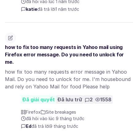
đã hỏi vào lúc 1 năm trước
katie
đã trả lời
1 năm trước
how to fix too many requests in Yahoo mail using
Firefox error message. Do you need to unlock for
me.
how fix too many requests error message in Yahoo
Mail. Do you need to unlock for me. I'm housebound
and rely on Yahoo Mail for food Please help
Đã giải quyết
Đã lưu trữ
2
1558
Firefox
Site breakages
đã hỏi vào lúc 9 tháng trước
Ed
đã trả lời
9 tháng trước