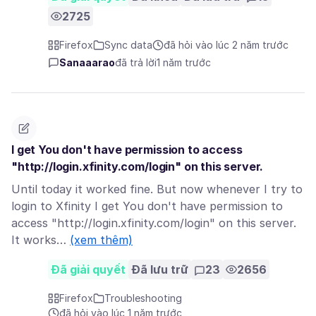
2725
Firefox
Sync data
đã hỏi vào lúc 2 năm trước
Sanaaarao
đã trả lời
1 năm trước
I get You don't have permission to access
"http://login.xfinity.com/login" on this server.
Until today it worked fine. But now whenever I try to
login to Xfinity I get You don't have permission to
access "http://login.xfinity.com/login" on this server.
It works…
(xem thêm)
Đã giải quyết
Đã lưu trữ
23
2656
Firefox
Troubleshooting
đã hỏi vào lúc 1 năm trước