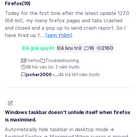
Firefox(19)
Today for the first time after the latest update 127.0
(64-bit), my many firefox pages and tabs crashed
and closed and a pop up to send crash report. So I
have fired up f…
(xem thêm)
Đã giải quyết
Đã lưu trữ
16
2160
Firefox
Troubleshooting
đã hỏi vào lúc 2 năm trước
jscher2000 -...
đã trả lời
1 năm trước
Windows taskbar doesn't unhide itself when firefox
is maximised.
Automatically hide taskbar in desktop mode =>
Enabled Firefox => Maximised When cursor is moved