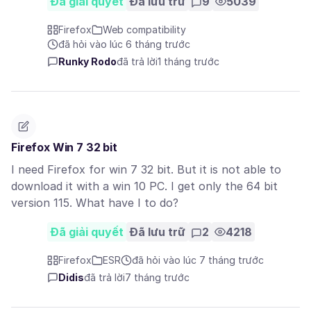
Đã giải quyết
Đã lưu trữ
9
5039
Firefox
Web compatibility
đã hỏi vào lúc 6 tháng trước
Runky Rodo
đã trả lời
1 tháng trước
Firefox Win 7 32 bit
I need Firefox for win 7 32 bit. But it is not able to
download it with a win 10 PC. I get only the 64 bit
version 115. What have I to do?
Đã giải quyết
Đã lưu trữ
2
4218
Firefox
ESR
đã hỏi vào lúc 7 tháng trước
Didis
đã trả lời
7 tháng trước