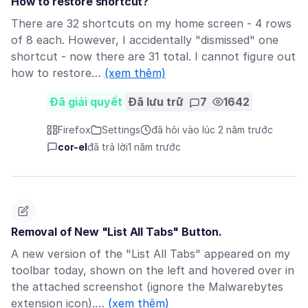
How to restore shortcut?
There are 32 shortcuts on my home screen - 4 rows
of 8 each. However, I accidentally "dismissed" one
shortcut - now there are 31 total. I cannot figure out
how to restore…
(xem thêm)
Đã giải quyết
Đã lưu trữ
7
1642
Firefox
Settings
đã hỏi vào lúc 2 năm trước
cor-el
đã trả lời
1 năm trước
Removal of New "List All Tabs" Button.
A new version of the "List All Tabs" appeared on my
toolbar today, shown on the left and hovered over in
the attached screenshot (ignore the Malwarebytes
extension icon).…
(xem thêm)