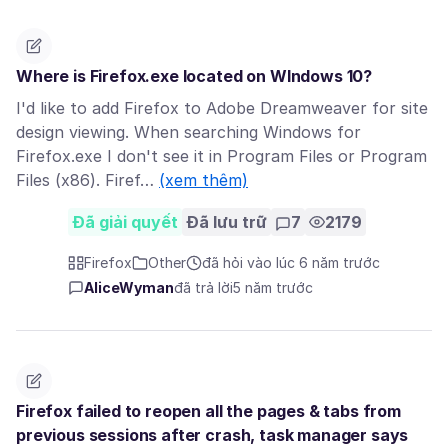
Where is Firefox.exe located on WIndows 10?
I'd like to add Firefox to Adobe Dreamweaver for site
design viewing. When searching Windows for
Firefox.exe I don't see it in Program Files or Program
Files (x86). Firef…
(xem thêm)
Đã giải quyết
Đã lưu trữ
7
2179
Firefox
Other
đã hỏi vào lúc 6 năm trước
AliceWyman
đã trả lời
5 năm trước
Firefox failed to reopen all the pages & tabs from
previous sessions after crash, task manager says