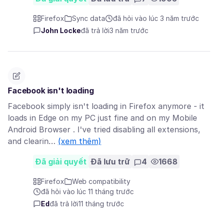
Firefox
Sync data
đã hỏi vào lúc 3 năm trước
John Locke
đã trả lời
3 năm trước
Facebook isn't loading
Facebook simply isn't loading in Firefox anymore - it
loads in Edge on my PC just fine and on my Mobile
Android Browser . I've tried disabling all extensions,
and clearin…
(xem thêm)
Đã giải quyết
Đã lưu trữ
4
1668
Firefox
Web compatibility
đã hỏi vào lúc 11 tháng trước
Ed
đã trả lời
11 tháng trước