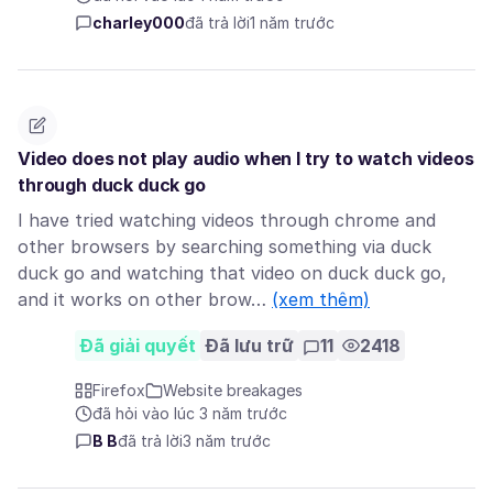
charley000
đã trả lời
1 năm trước
Video does not play audio when I try to watch videos
through duck duck go
I have tried watching videos through chrome and
other browsers by searching something via duck
duck go and watching that video on duck duck go,
and it works on other brow…
(xem thêm)
Đã giải quyết
Đã lưu trữ
11
2418
Firefox
Website breakages
đã hỏi vào lúc 3 năm trước
B B
đã trả lời
3 năm trước