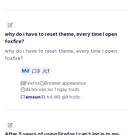
why do i have to reset theme, every time I open
foxfire?
why do i have to reset theme, every time I open
foxfire?
Mở
3
1
Firefox
Browser appearance
đã hỏi vào lúc 1 ngày trước
amoun
đã trả lời
5 giờ trước
After 5 years of using Firefox I can't log in to my