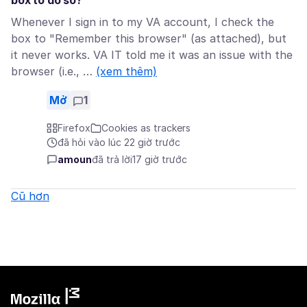
box to do so?
Whenever I sign in to my VA account, I check the
box to "Remember this browser" (as attached), but
it never works. VA IT told me it was an issue with the
browser (i.e., …
(xem thêm)
Mở
1
Firefox
Cookies as trackers
đã hỏi vào lúc 22 giờ trước
amoun
đã trả lời
17 giờ trước
Cũ hơn