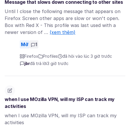
Message that slows down connecting to other sites
Until I close the following message that appears on
Firefox Screen other apps are slow or won't open.
Box with Red X - This profile was last used with a
newer version of …
(xem thêm)
Mở
1
Firefox
Profiles
đã hỏi vào lúc 3 giờ trước
jbr
đã trả lời
3 giờ trước
when I use MOzilla VPN, will my ISP can track my
activities
when I use MOzilla VPN, will my ISP can track my
activities