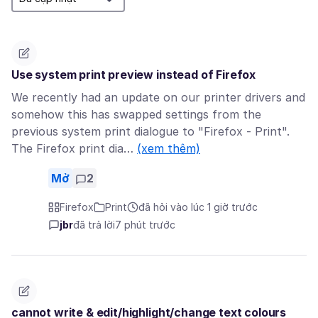
Use system print preview instead of Firefox
We recently had an update on our printer drivers and
somehow this has swapped settings from the
previous system print dialogue to "Firefox - Print".
The Firefox print dia…
(xem thêm)
Mở
2
Firefox
Print
đã hỏi vào lúc 1 giờ trước
jbr
đã trả lời
7 phút trước
cannot write & edit/highlight/change text colours