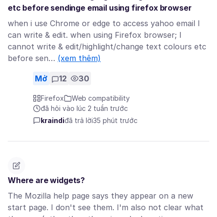
etc before sendinge email using firefox browser
when i use Chrome or edge to access yahoo email I
can write & edit. when using Firefox browser; I
cannot write & edit/highlight/change text colours etc
before sen…
(xem thêm)
Mở
12
30
Firefox
Web compatibility
đã hỏi vào lúc 2 tuần trước
kraindi
đã trả lời
35 phút trước
Where are widgets?
The Mozilla help page says they appear on a new
start page. I don't see them. I'm also not clear what