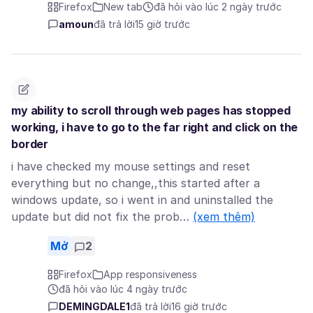
Firefox
New tab
đã hỏi vào lúc 2 ngày trước
amoun
đã trả lời
15 giờ trước
my ability to scroll through web pages has stopped
working, i have to go to the far right and click on the
border
i have checked my mouse settings and reset
everything but no change,,this started after a
windows update, so i went in and uninstalled the
update but did not fix the prob…
(xem thêm)
Mở
2
Firefox
App responsiveness
đã hỏi vào lúc 4 ngày trước
DEMINGDALE1
đã trả lời
16 giờ trước