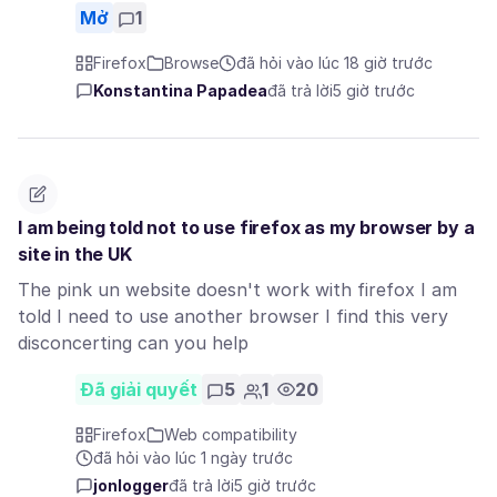
Mở
1
Firefox
Browse
đã hỏi vào lúc 18 giờ trước
Konstantina Papadea
đã trả lời
5 giờ trước
I am being told not to use firefox as my browser by a
site in the UK
The pink un website doesn't work with firefox I am
told I need to use another browser I find this very
disconcerting can you help
Đã giải quyết
5
1
20
Firefox
Web compatibility
đã hỏi vào lúc 1 ngày trước
jonlogger
đã trả lời
5 giờ trước