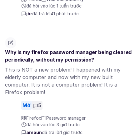
đã hỏi vào lúc 1 tuần trước
jbr
đã trả lời
41 phút trước
Why is my firefox password manager being cleared
periodically, without my permission?
This is NOT a new problem! I happened with my
elderly computer and now with my new built
computer. It is not a computer problem! It is a
Firefox problem!
Mở
5
Firefox
Password manager
đã hỏi vào lúc 3 giờ trước
amoun
đã trả lời
1 giờ trước