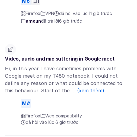
Mở
1
Firefox
VPN
đã hỏi vào lúc 11 giờ trước
amoun
đã trả lời
6 giờ trước
Video, audio and mic suttering in Google meet
Hi, in this year I have sometimes problems with
Google meet on my T480 notebook. I could not
define any reason or what could be connected to
this behaviour. Start of the …
(xem thêm)
Mở
Firefox
Web compatibility
đã hỏi vào lúc 6 giờ trước