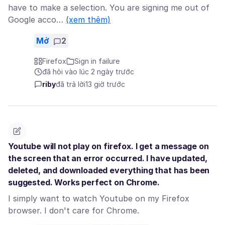
have to make a selection. You are signing me out of
Google acco…
(xem thêm)
Mở
2
Firefox
Sign in failure
đã hỏi vào lúc 2 ngày trước
riby
đã trả lời
13 giờ trước
Youtube will not play on firefox. I get a message on
the screen that an error occurred. I have updated,
deleted, and downloaded everything that has been
suggested. Works perfect on Chrome.
I simply want to watch Youtube on my Firefox
browser. I don't care for Chrome.