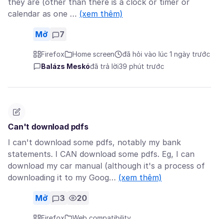
they are (other than there is a clock or timer or
calendar as one …
(xem thêm)
Mở
7
Firefox
Home screen
đã hỏi vào lúc 1 ngày trước
Balázs Meskó
đã trả lời
39 phút trước
Can't download pdfs
I can't download some pdfs, notably my bank
statements. I CAN download some pdfs. Eg, I can
download my car manual (although it's a process of
downloading it to my Goog…
(xem thêm)
Mở
3
20
Firefox
Web compatibility