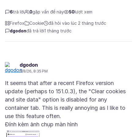
6
trả lời
0
gặp vấn đề này
50
lượt xem
Firefox
Cookie
đã hỏi vào lúc 2 tháng trước
dgodon
đã trả lời
1 tháng trước
dgodon
6/8/26, 8:35 PM
It seems that after a recent Firefox version
update (perhaps to 151.0.3), the "Clear cookies
and site data" option is disabled for any
container tab. This is really annoying as I like to
Đính kèm ảnh chụp màn hình