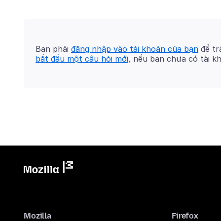
Bạn phải
đăng nhập vào tài khoản của bạn
để trả
bắt đầu một câu hỏi mới
, nếu bạn chưa có tài k
Mozilla
Firefox