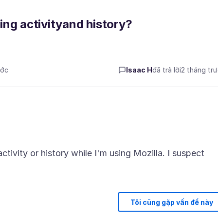
ing activityand history?
ước
Isaac H
đã trả lời
2 tháng tr
ivity or history while I'm using Mozilla. I suspect
Tôi cũng gặp vấn đề này