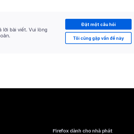
Đặt một câu hỏi
 lời bài viết. Vui lòng
hoản.
Tôi cũng gặp vấn đề này
Firefox dành cho nhà phát