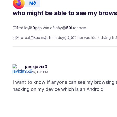
Mở
who might be able to see my brows
1
trả lời
0
gặp vấn đề này
50
lượt xem
Firefox
Bảo mật trình duyệt
đã hỏi vào lúc 2 tháng tr
javixjavix0
6/5/26, 1:05 PM
I want to know if anyone can see my browsing act