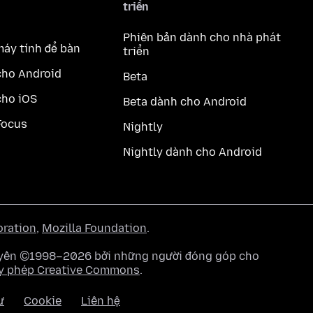
triển
Phiên bản dành cho nhà phát
máy tính để bàn
triển
cho Android
Beta
cho iOS
Beta dành cho Android
Focus
Nightly
Nightly dành cho Android
oration
,
Mozilla Foundation
.
quyền ©1998–2026 bởi những người đóng góp cho
y phép Creative Commons
.
ư
Cookie
Liên hệ