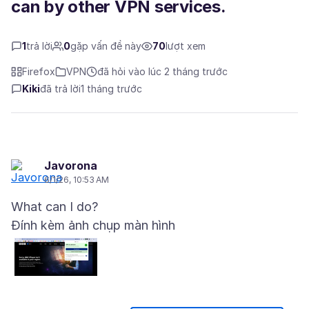
can by other VPN services.
1
trả lời
0
gặp vấn đề này
70
lượt xem
Firefox
VPN
đã hỏi vào lúc 2 tháng trước
Kiki
đã trả lời
1 tháng trước
Javorona
6/1/26, 10:53 AM
Đính kèm ảnh chụp màn hình